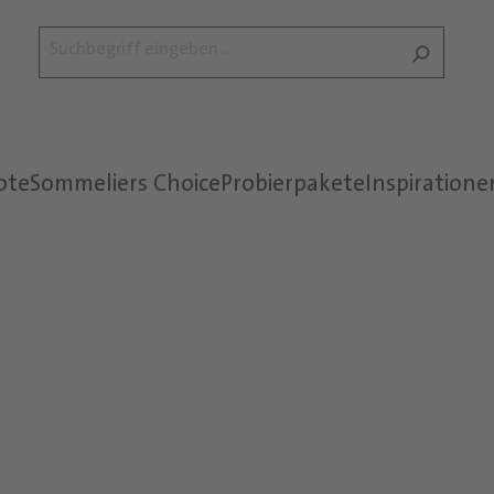
ote
Sommeliers Choice
Probierpakete
Inspiratione
Text überspringen