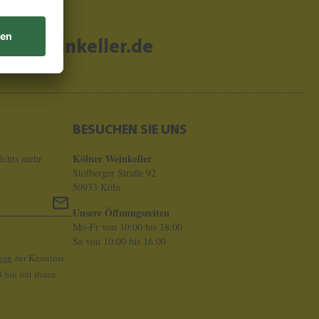
er-weinkeller.de
BESUCHEN SIE UNS
Kölner Weinkeller
ichts mehr
Stolberger Straße 92
50933 Köln
Unsere Öffnungszeiten
Mo-Fr von 10:00 bis 18:00
Sa von 10:00 bis 16:00
gen
zur Kenntnis
 bin mit ihnen