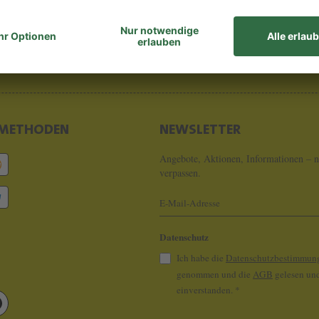
8 - 0
info@koeln
METHODEN
NEWSLETTER
Angebote, Aktionen, Informationen – n
verpassen.
Datenschutz
Ich habe die
Datenschutzbestimmun
genommen und die
AGB
gelesen und
einverstanden.
*