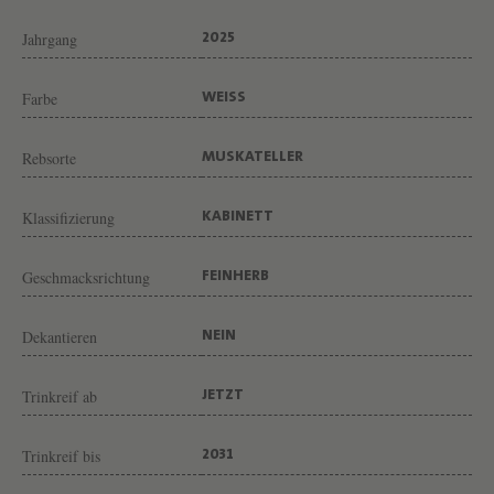
T
E
Jahrgang
2025
L
Farbe
WEISS
L
E
Rebsorte
MUSKATELLER
R
K
Klassifizierung
KABINETT
A
B
Geschmacksrichtung
FEINHERB
I
N
Dekantieren
NEIN
E
Trinkreif ab
JETZT
T
T
Trinkreif bis
2031
F