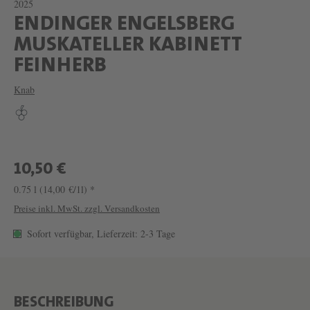
2025
ENDINGER ENGELSBERG
MUSKATELLER KABINETT
W
FEINHERB
E
Knab
I
N
E
N
10,50 €
D
0.75 l
(14,00 €/1l) *
I
Preise inkl. MwSt. zzgl. Versandkosten
N
Sofort verfügbar, Lieferzeit: 2-3 Tage
G
E
R
BESCHREIBUNG