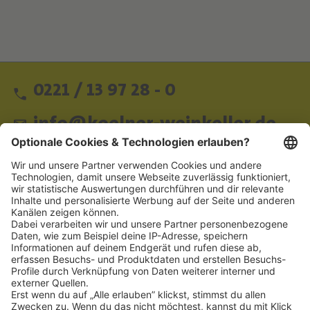
0221 / 13 97 28 - 0
info@koelner-weinkeller.de
Schnellzugriff
ZAHLUNGSMETHODEN
SOCIAL
NEWSLETTER