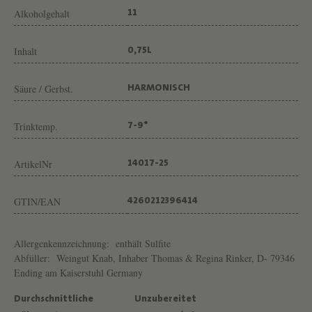
E
Alkoholgehalt
11
I
N
Inhalt
0,75L
H
E
Säure / Gerbst.
HARMONISCH
R
Trinktemp.
7-9°
B
V
ArtikelNr
14017-25
O
N
GTIN/EAN
4260212396414
W
E
Allergenkennzeichnung:
enthält Sulfite
I
Abfüller:
Weingut Knab, Inhaber Thomas & Regina Rinker, D- 79346
Ending am Kaiserstuhl Germany
N
G
Durchschnittliche
Unzubereitet