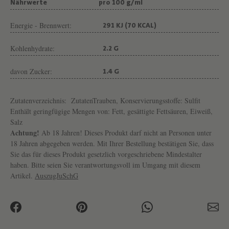
U
Nährwerte
pro 100 g/ml
T
Energie - Brennwert:
291 KJ (70 KCAL)
K
Kohlenhydrate:
N
2.2 G
A
davon Zucker:
1.4 G
B
Zutatenverzeichnis:
ZutatenTrauben, Konservierungsstoffe: Sulfit
Enthält geringfügige Mengen von: Fett, gesättigte Fettsäuren, Eiweiß,
Salz
Achtung!
Ab 18 Jahren! Dieses Produkt darf nicht an Personen unter
18 Jahren abgegeben werden. Mit Ihrer Bestellung bestätigen Sie, dass
Sie das für dieses Produkt gesetzlich vorgeschriebene Mindestalter
haben. Bitte seien Sie verantwortungsvoll im Umgang mit diesem
Artikel.
AuszugJuSchG