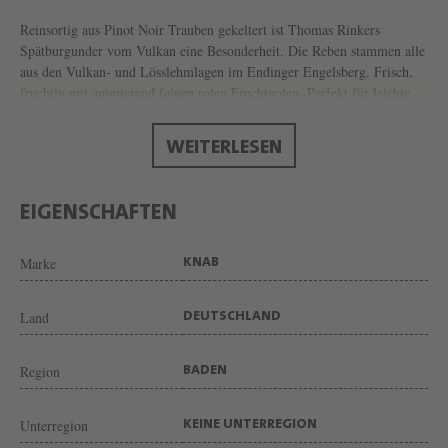
N
Reinsortig aus Pinot Noir Trauben gekeltert ist Thomas Rinkers
D
Spätburgunder vom Vulkan eine Besonderheit. Die Reben stammen alle
E
aus den Vulkan- und Lösslehmlagen im Endinger Engelsberg. Frisch,
R
fruchtig mit animierend feinen roten Fruchtnoten. Perfekt für leichte
Sommersalate, Gambas vom Grill oder einfach Solo an einen schönen
R
Sommerabend im Garten.
WEITERLESEN
O
S
É
EIGENSCHAFTEN
V
Marke
KNAB
O
M
Land
DEUTSCHLAND
V
U
Region
BADEN
L
K
Unterregion
KEINE UNTERREGION