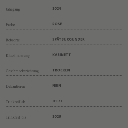
A
Jahrgang
2024
N
T
Farbe
ROSE
R
O
Rebsorte
SPÄTBURGUNDER
C
K
Klassifizierung
KABINETT
E
N
Geschmacksrichtung
TROCKEN
V
Dekantieren
NEIN
O
N
Trinkreif ab
JETZT
W
E
Trinkreif bis
2029
I