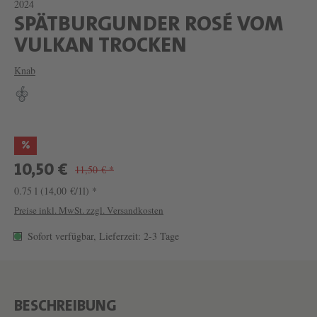
2024
SPÄTBURGUNDER ROSÉ VOM
W
VULKAN TROCKEN
E
Knab
I
N
S
%
P
10,50 €
11,50 € *
Ä
0.75 l
(14,00 €/1l) *
T
Preise inkl. MwSt. zzgl. Versandkosten
B
U
Sofort verfügbar, Lieferzeit: 2-3 Tage
R
G
U
BESCHREIBUNG