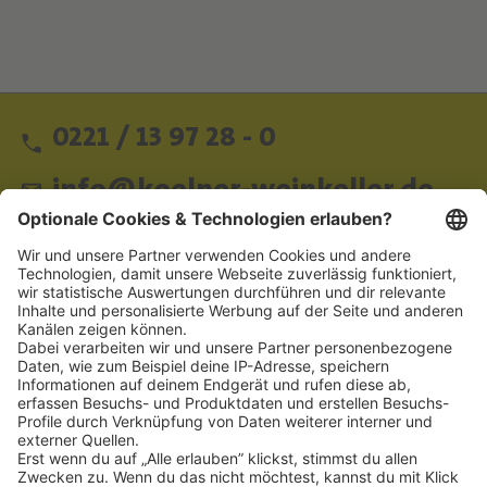
0221 / 13 97 28 - 0
info@koelner-weinkeller.de
Schnellzugriff
ZAHLUNGSMETHODEN
SOCIAL
NEWSLETTER