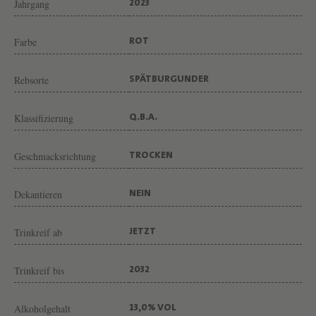
N
Jahrgang
2023
W
Farbe
ROT
E
I
Rebsorte
SPÄTBURGUNDER
N
G
Klassifizierung
Q.B.A.
U
T
Geschmacksrichtung
TROCKEN
K
N
Dekantieren
NEIN
A
Trinkreif ab
JETZT
B
Trinkreif bis
2032
Alkoholgehalt
13,0% VOL