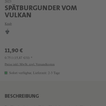
2023
SPÄTBURGUNDER VOM
W
VULKAN
E
Knab
I
N
S
P
11,90 €
Ä
0.75 l
(15,87 €/1l) *
T
Preise inkl. MwSt. zzgl. Versandkosten
B
Sofort verfügbar, Lieferzeit: 2-3 Tage
U
R
G
BESCHREIBUNG
U