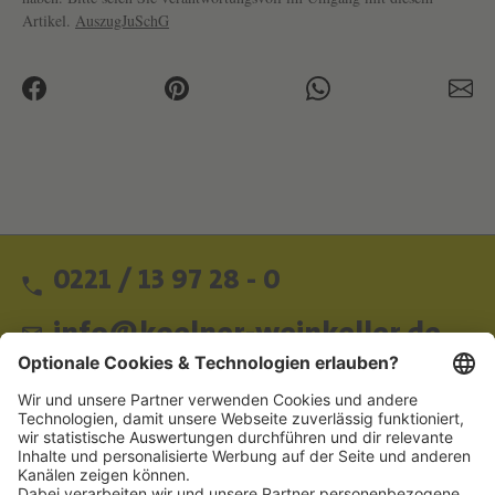
Artikel.
AuszugJuSchG
0221 / 13 97 28 - 0
info@koelner-weinkeller.de
Schnellzugriff
ZAHLUNGSMETHODEN