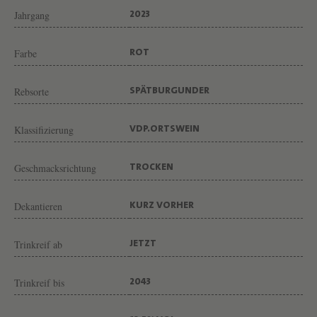
R
Jahrgang
2023
G
U
Farbe
ROT
N
D
Rebsorte
SPÄTBURGUNDER
E
Klassifizierung
R
VDP.ORTSWEIN
V
Geschmacksrichtung
TROCKEN
O
N
Dekantieren
KURZ VORHER
W
E
Trinkreif ab
JETZT
I
N
Trinkreif bis
2043
G