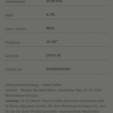
Alkoholgehalt
U
13,5% VOL
T
Inhalt
0,75L
B
E
Säure / Gerbst.
MILD
R
N
Trinktemp.
16-18°
H
A
ArtikelNr
11477-23
R
GTIN/EAN
D
4029332231407
H
Allergenkennzeichnung:
enthält Sulfite
U
Abfüller:
Weingut Bernhard Huber, Heimbacher Weg 19, D-79364
B
Malterdingen Germany
E
Achtung!
Ab 18 Jahren! Dieses Produkt darf nicht an Personen unter
18 Jahren abgegeben werden. Mit Ihrer Bestellung bestätigen Sie, dass
R
Sie das für dieses Produkt gesetzlich vorgeschriebene Mindestalter