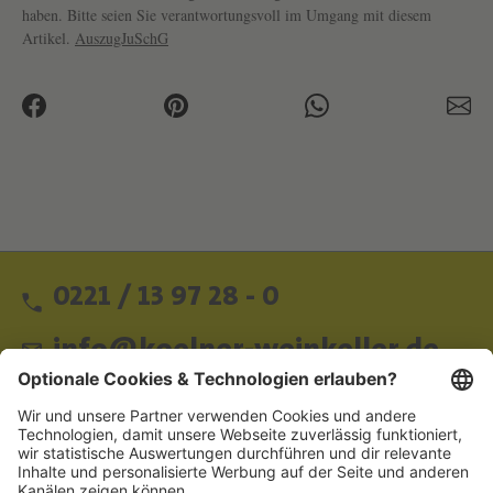
haben. Bitte seien Sie verantwortungsvoll im Umgang mit diesem
Artikel.
AuszugJuSchG
0221 / 13 97 28 - 0
info@koelner-weinkeller.de
Schnellzugriff