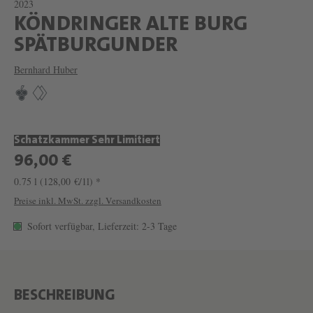
2023
KÖNDRINGER ALTE BURG
W
SPÄTBURGUNDER
E
Bernhard Huber
I
N
K
Schatzkammer Sehr Limitiert
Ö
96,00 €
N
0.75 l
(128,00 €/1l) *
D
Preise inkl. MwSt. zzgl. Versandkosten
R
Sofort verfügbar, Lieferzeit: 2-3 Tage
I
N
G
E
BESCHREIBUNG