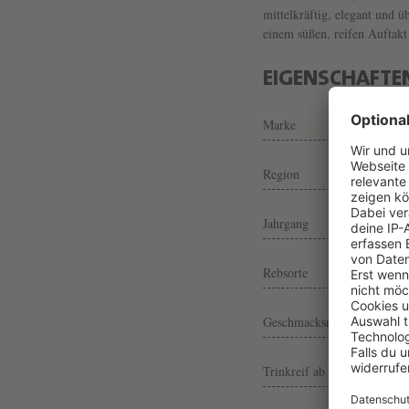
mittelkräftig, elegant und 
einem süßen, reifen Auftakt
EIGENSCHAFTE
Marke
Region
Jahrgang
Rebsorte
Geschmacksrichtung
Trinkreif ab