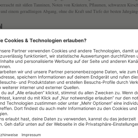
überrascht mit süßen Tanninen, Noten von Kräutern, Pflaumen, schwarzen Kirsc
 und einem geradlinigen Abgang, ohne die Kraft und Tiefe der besten Jahrgäng
N
Land
CHÂTEAU CALON SÉGUR
FRANKREI
Unterregion
BORDEAUX
SAINT-EST
Farbe
2002
ROT
Klassifizierung
CUVÉE
3ÈME GRAN
Dekantieren
TROCKEN
NEIN
Trinkreif bis
JETZT
2028