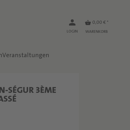
0,00 € *
LOGIN
WARENKORB
n
Veranstaltungen
N-SÉGUR 3ÈME
W
ASSÉ
E
I
N