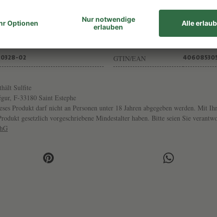
Inhalt
13,0% VOL
0,75L
Trinktemp.
GEREIFT
16-18°
GTIN/EAN
20328-02
40608530
thält Sulfite
gur, F-33180 Saint Estephe
ses Produkt darf nicht an Personen unter 18 Jahren abgegeben werden. Mit Ihr
s Produkt gesetzlich vorgeschriebene Mindestalter haben. Bitte seien Sie veran
chG