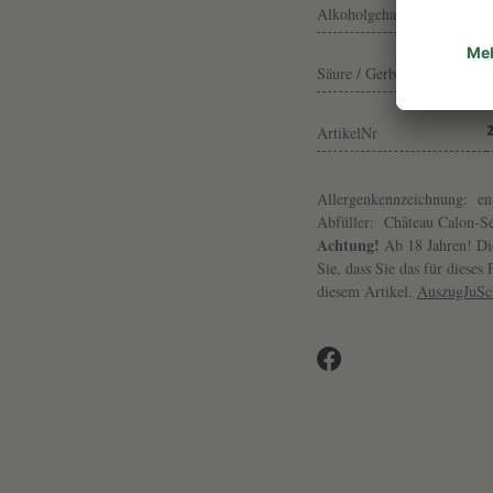
Alkoholgehalt
Säure / Gerbst.
ArtikelNr
Allergenkennzeichnung:
en
Abfüller:
Château Calon-Sé
Achtung!
Ab 18 Jahren! Die
Sie, dass Sie das für diese
diesem Artikel.
AuszugJuS