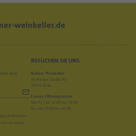
T
C
H
er-weinkeller.de
Â
T
E
A
BESUCHEN SIE UNS
U
Kölner Weinkeller
ichts mehr
C
Stolberger Straße 92
50933 Köln
A
L
Unsere Öffnungszeiten
Mo-Fr von 10:00 bis 18:00
O
Sa von 10:00 bis 16:00
N
gen
zur Kenntnis
 bin mit ihnen
S
É