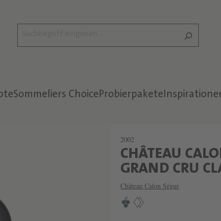
ote
Sommeliers Choice
Probierpakete
Inspiratione
2002
CHÂTEAU CALO
GRAND CRU CL
Château Calon Ségur