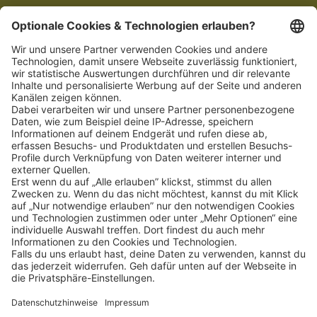
Schnellzugriff
ZAHLUNGSMETHODEN
SOCIAL
NEWSLETTER
BESUCHEN SIE UNS
Alle Preise inkl. gesetzl. Mehrwertsteuer zzgl.
Versandkosten
und ggf.
Nachnahmegebühren, wenn nicht anders angegeben.
Impressum
Datenschutz
AGB
Privatsphäre-Einstellung
Barrierefreiheit