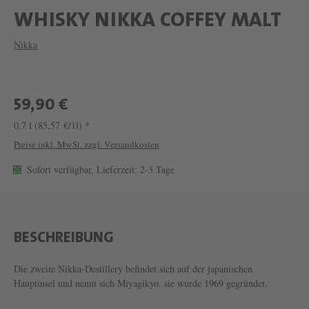
W
WHISKY NIKKA COFFEY MALT
E
Nikka
I
N
W
59,90 €
H
0.7 l
(85,57 €/1l) *
I
Preise inkl. MwSt. zzgl. Versandkosten
S
Sofort verfügbar, Lieferzeit: 2-3 Tage
K
Y
N
BESCHREIBUNG
I
K
Die zweite Nikka-Destillery befindet sich auf der japanischen
Hauptinsel und nennt sich Miyagikyo. sie wurde 1969 gegründet.
K