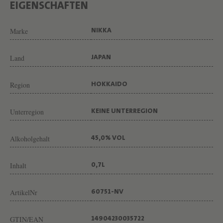
A
EIGENSCHAFTEN
C
O
Marke
NIKKA
F
Land
F
JAPAN
E
Region
HOKKAIDO
Y
M
Unterregion
KEINE UNTERREGION
A
L
Alkoholgehalt
45,0% VOL
T
V
Inhalt
0,7L
O
ArtikelNr
N
60751-NV
W
GTIN/EAN
14904230035722