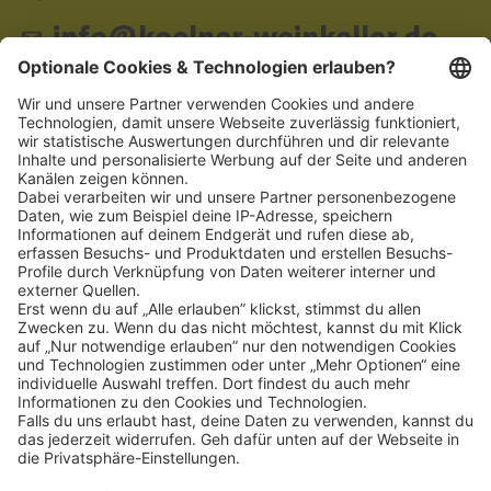
info@koelner-weinkeller.de
Schnellzugriff
ZAHLUNGSMETHODEN
SOCIAL
NEWSLETTER
BESUCHEN SIE UNS
Alle Preise inkl. gesetzl. Mehrwertsteuer zzgl.
Versandkosten
und ggf.
Nachnahmegebühren, wenn nicht anders angegeben.