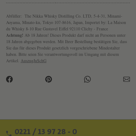
E
I
Abfüller:
The Nikka Whisky Distilling Co. LTD, 5-4-31, Minami-
N
Aoyama, Minato-ku, Tokyo 107-8616, Japan, Importet by: La Maison
G
du Whisky 8-10 Rue Gustavel Eiffel 92110 Clichy - France
Achtung!
Ab 18 Jahren! Dieses Produkt darf nicht an Personen unter
U
18 Jahren abgegeben werden. Mit Ihrer Bestellung bestätigen Sie, dass
T
Sie das für dieses Produkt gesetzlich vorgeschriebene Mindestalter
haben. Bitte seien Sie verantwortungsvoll im Umgang mit diesem
N
Artikel.
AuszugJuSchG
I
K
K
A
0221 / 13 97 28 - 0