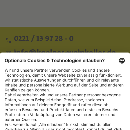
0221 / 13 97 28 - 0
info@koelner-weinkeller.de
Schnellzugriff
ZAHLUNGSMETHODEN
SOCIAL
NEWSLETTER