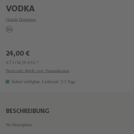
W
VODKA
E
Grands Domaines
I
N
V
O
24,00 €
D
0.7 l
(34,29 €/1l) *
K
Preise inkl. MwSt. zzgl. Versandkosten
A
Sofort verfügbar, Lieferzeit: 2-3 Tage
V
O
N
BESCHREIBUNG
W
E
No Description