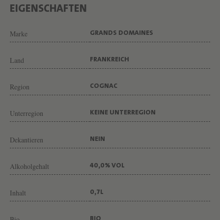
I
EIGENSCHAFTEN
N
G
Marke
GRANDS DOMAINES
U
T
Land
FRANKREICH
G
Region
R
COGNAC
A
Unterregion
KEINE UNTERREGION
N
D
Dekantieren
NEIN
S
D
Alkoholgehalt
40,0% VOL
O
M
Inhalt
0,7L
A
Bio
BIO