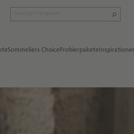
ote
Sommeliers Choice
Probierpakete
Inspiratione