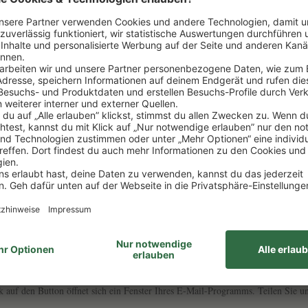
erühmte Weine wachsen hier. Das Seminar "
Terroir & Tradition" – Frankreichs 
n und zugleich fundierten Einstieg in diesen facettenreichen Kosmos. Prägen
rten. Anhand ausgewählter Beispiele lernen Sie, Unterschiede zu erkennen und s
n der jeweiligen Region werden dabei analysiert – theoretisch und vor allem a
nde mit Vorkenntnissen und verbindet Wissen mit genussvoller Praxis.
ahl von 10 Personen stattfinden kann. Falls diese nicht erreicht wird, werden S
k auf den Button öffnet sich ein Fenster Ihres E-Mail-Programms. Teilen Sie un