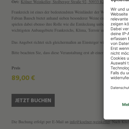
Ort:
Kölner Weinkeller, Stolberger Straße 92, 50933 Köln
Frankreich ist eines der bedeutendsten Weinländer der Welt, etliche b
Fabian Bausch bietet anhand sieben besonderer Weine einen genussvolle
spielen dabei ebenso ihre Rolle wie die Entdeckung unbekannterer Rebso
wichtigsten Anbaugebiete Frankreichs, Klima, Terroir und die Rebsorte
Das Angebot richtet sich gleichermaßen an Einsteiger wie an Teilnehme
Bitte beachten Sie, dass diese Veranstaltung erst ab einer Teilnehmeranz
Preis
89,00 €
JETZT BUCHEN
Die Buchung erfolgt per E-Mail an
info@koelner-weinkeller
. Nach Klic