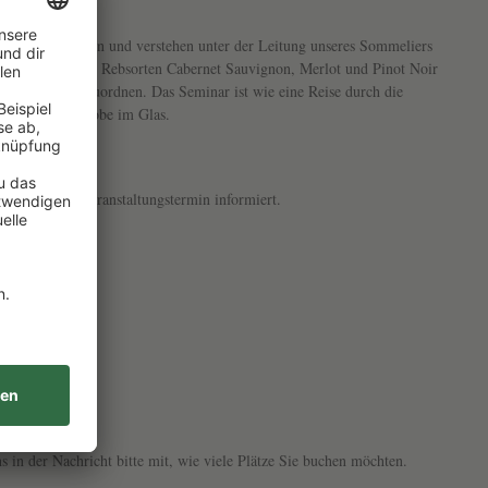
Fine Wine erleben und verstehen
unter der Leitung unseres Sommeliers
de Größen wie die Rebsorten Cabernet Sauvignon, Merlot und Pinot Noir
tilistisch einzuordnen. Das Seminar ist wie eine Reise durch die
ls Geschmacksprobe im Glas.
ie 7 Tage vor Veranstaltungstermin informiert.
s in der Nachricht bitte mit, wie viele Plätze Sie buchen möchten.