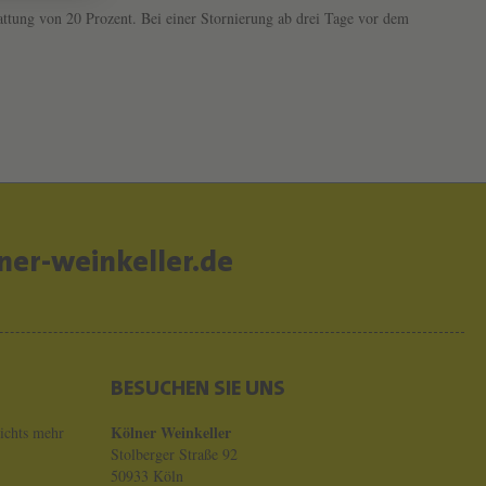
attung von 20 Prozent. Bei einer Stornierung ab drei Tage vor dem
er-weinkeller.de
BESUCHEN SIE UNS
Kölner Weinkeller
ichts mehr
Stolberger Straße 92
50933 Köln