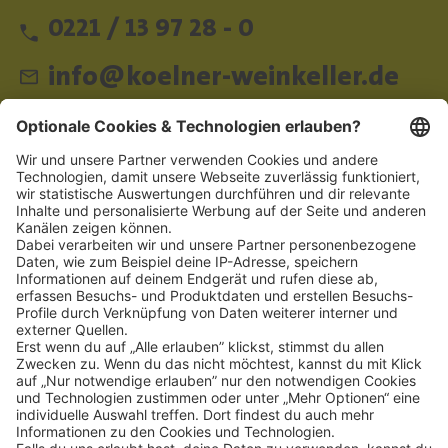
0221 / 13 97 28 - 0
info@koelner-weinkeller.de
Schnellzugriff
ZAHLUNGSMETHODEN
SOCIAL
NEWSLETTER
BESUCHEN SIE UNS