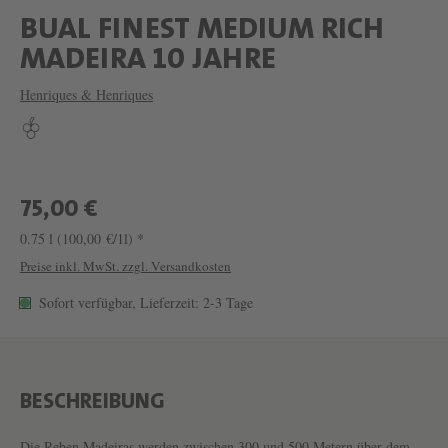
BUAL FINEST MEDIUM RICH
W
MADEIRA 10 JAHRE
E
Henriques & Henriques
I
N
B
U
75,00 €
A
0.75 l
(100,00 €/1l) *
L
Preise inkl. MwSt. zzgl. Versandkosten
F
Sofort verfügbar, Lieferzeit: 2-3 Tage
I
N
E
BESCHREIBUNG
S
Die Reben Madeiras werden zwischen 300 und 500 Metern über dem