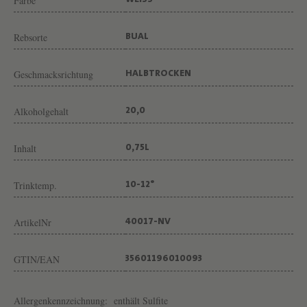
I
Farbe
WEISS
R
Rebsorte
BUAL
A
1
Geschmacksrichtung
HALBTROCKEN
0
J
Alkoholgehalt
20,0
A
H
Inhalt
0,75L
R
E
Trinktemp.
10-12°
V
ArtikelNr
40017-NV
O
N
GTIN/EAN
35601196010093
W
E
Allergenkennzeichnung:
enthält Sulfite