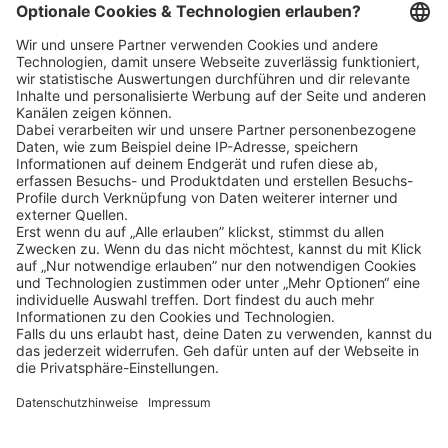
Schnellzugriff
ZAHLUNGSMETHODEN
SOCIAL
NEWSLETTER
BESUCHEN SIE UNS
Alle Preise inkl. gesetzl. Mehrwertsteuer zzgl.
Versandkosten
und ggf.
Nachnahmegebühren, wenn nicht anders angegeben.
Impressum
Datenschutz
AGB
Privatsphäre-Einstellung
Barrierefreiheit