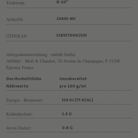
Trinktemp.
8-10°
ArtikelNr
20443-NV
GTIN/EAN
3185370061503
Allergenkennzeichnung:
enthält Sulfite
Abfüller:
Moët & Chandon, 20 Avenue de Champagne, F-51200
Épernay France
Durchschnittliche
Unzubereitet
Nährwerte
pro 100 g/ml
Energie - Brennwert:
314 KJ (75 KCAL)
Kohlenhydrate:
1.4 G
davon Zucker:
0.8 G