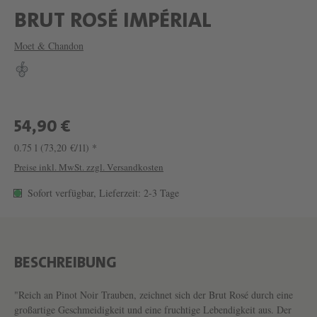
W
BRUT ROSÉ IMPÉRIAL
E
Moet & Chandon
I
N
B
R
54,90 €
U
0.75 l
(73,20 €/1l) *
T
Preise inkl. MwSt. zzgl. Versandkosten
R
Sofort verfügbar, Lieferzeit: 2-3 Tage
O
S
É
BESCHREIBUNG
I
M
"Reich an Pinot Noir Trauben, zeichnet sich der Brut Rosé durch eine
großartige Geschmeidigkeit und eine fruchtige Lebendigkeit aus. Der