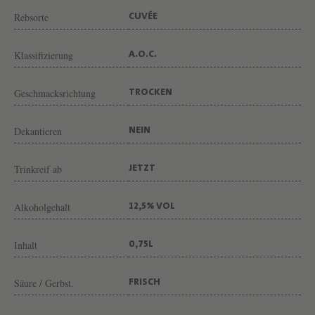
T
Rebsorte
CUVÉE
M
O
Klassifizierung
A.O.C.
E
T
Geschmacksrichtung
TROCKEN
&
C
Dekantieren
NEIN
H
A
Trinkreif ab
JETZT
N
Alkoholgehalt
12,5% VOL
D
O
Inhalt
0,75L
N
Säure / Gerbst.
FRISCH