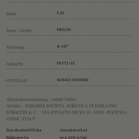
I
I
Inhalt
3,0L
S
Säure / Gerbst.
FRISCH
Trinktemp.
8-10°
ArtikelNr
30771-25
GTIN/EAN
8054117300388
Allergenkennzeichnung:
enthält Sulfite
Abfüller:
PARADIIS SOCIETÀ AGRICOLA DI EMILIANO
SUBACCHI & C. VIA IPPOLITO NIEVO 10- 33050 -POCENIA -
UDINE -ITALY
Durchschnittliche
Unzubereitet
Nährwerte
pro 100 g/ml