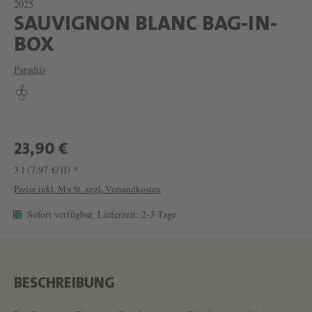
2025
SAUVIGNON BLANC BAG-IN-
W
BOX
E
Paradiis
I
N
S
A
23,90 €
U
3 l
(7,97 €/1l) *
V
Preise inkl. MwSt. zzgl. Versandkosten
I
Sofort verfügbar, Lieferzeit: 2-3 Tage
G
N
O
BESCHREIBUNG
N