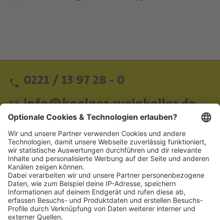
0221 / 13 97 28 - 0
info@koelner-weinkeller.de
Schnellzugriff
ZAHLUNGSMETHODEN
SOCIAL