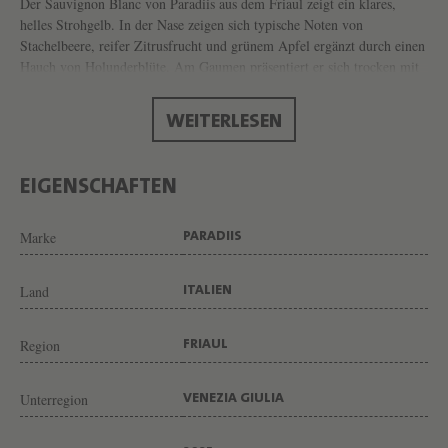
B
Der Sauvignon Blanc von Paradiis aus dem Friaul zeigt ein klares,
helles Strohgelb. In der Nase zeigen sich typische Noten von
L
Stachelbeere, reifer Zitrusfrucht und grünem Apfel ergänzt durch einen
A
Hauch von Holunderblüte. Am Gaumen präsentiert er sich trocken mit
lebendiger Säure und einer saftigen Frucht. Ausgewogen und mit einem
N
schönen, anhaltenden Abgang. Als Bag-in-Box-Wein bietet er
C
WEITERLESEN
unkomplizierten, frischen Genuss und ist perfekt geeignet für leichte
Sommermomente, Grillabende mit Fisch oder Gemüse sowie ein
B
entspanntes Picknick im Grünen.
A
EIGENSCHAFTEN
G
Marke
PARADIIS
-
I
Land
ITALIEN
N
-
Region
FRIAUL
B
O
Unterregion
VENEZIA GIULIA
X