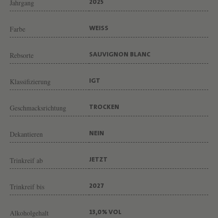
V
Jahrgang
2025
O
Farbe
WEISS
N
W
Rebsorte
SAUVIGNON BLANC
E
I
Klassifizierung
IGT
N
G
Geschmacksrichtung
TROCKEN
U
T
Dekantieren
NEIN
P
Trinkreif ab
JETZT
A
R
Trinkreif bis
2027
A
D
Alkoholgehalt
13,0% VOL