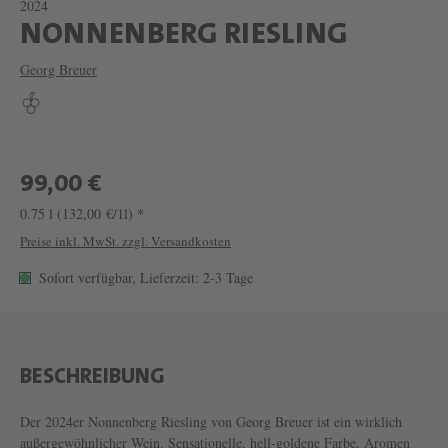
2024
W
NONNENBERG RIESLING
E
Georg Breuer
I
N
N
O
99,00 €
N
0.75 l
(132,00 €/1l) *
N
Preise inkl. MwSt. zzgl. Versandkosten
E
Sofort verfügbar, Lieferzeit: 2-3 Tage
N
B
E
BESCHREIBUNG
R
G
Der 2024er Nonnenberg Riesling von Georg Breuer ist ein wirklich
außergewöhnlicher Wein. Sensationelle, hell-goldene Farbe, Aromen