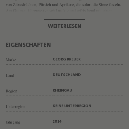
R
von Zitrusfrüchten, Pfirsich und Aprikose, die sofort die Sinne fesseln.
I
Am Gaumen jahrgangstypisch knackig und erfrischend mit einem
perfekten Gleichgewicht von Säure und Extraktsüße. Herrlicher
E
Trinkfluss. Ein Wein der groß ist und zugleich mit einer Art von
WEITERLESEN
S
beschwingter Leichtigkeit daherkommt.
L
I
EIGENSCHAFTEN
N
Marke
GEORG BREUER
G
V
Land
DEUTSCHLAND
O
N
Region
RHEINGAU
W
E
Unterregion
KEINE UNTERREGION
I
N
Jahrgang
2024