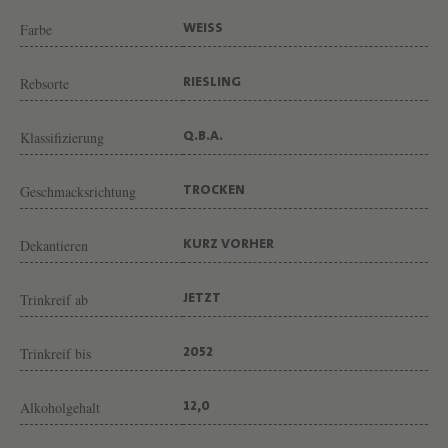
G
Farbe
WEISS
U
T
Rebsorte
RIESLING
G
E
Klassifizierung
Q.B.A.
O
R
Geschmacksrichtung
TROCKEN
G
B
Dekantieren
KURZ VORHER
R
Trinkreif ab
JETZT
E
U
Trinkreif bis
2052
E
R
Alkoholgehalt
12,0