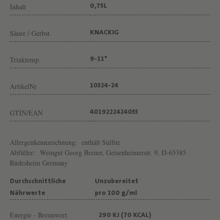
Inhalt
0,75L
Säure / Gerbst.
KNACKIG
Trinktemp.
9-11°
ArtikelNr
10324-24
GTIN/EAN
4019222424033
Allergenkennzeichnung:
enthält Sulfite
Abfüller:
Weingut Georg Breuer, Geisenheimerstr. 9, D-65385
Rüdesheim Germany
Durchschnittliche
Unzubereitet
Nährwerte
pro 100 g/ml
Energie - Brennwert:
290 KJ (70 KCAL)