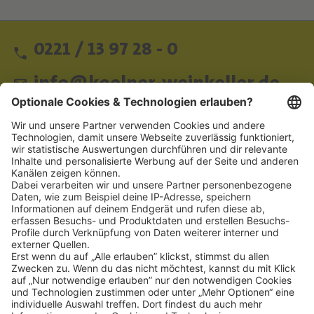
0221 / 13 97 28 - 0
info@koelner-weinkeller.de
Schnellzugriff
ZAHLUNGSMETHODEN
SOCIAL
NEWSLETTER
BESUCHEN SIE UNS