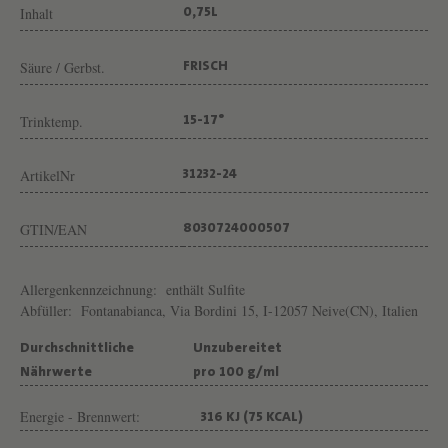
Inhalt
0,75L
Säure / Gerbst.
FRISCH
Trinktemp.
15-17°
ArtikelNr
31232-24
GTIN/EAN
8030724000507
Allergenkennzeichnung:
enthält Sulfite
Abfüller:
Fontanabianca, Via Bordini 15, I-12057 Neive(CN), Italien
Durchschnittliche
Unzubereitet
Nährwerte
pro 100 g/ml
Energie - Brennwert:
316 KJ (75 KCAL)