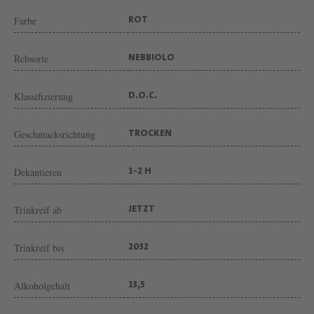
O
Farbe
ROT
N
T
Rebsorte
NEBBIOLO
A
N
Klassifizierung
D.O.C.
A
B
Geschmacksrichtung
TROCKEN
I
A
Dekantieren
1-2 H
N
Trinkreif ab
JETZT
C
A
Trinkreif bis
2032
Alkoholgehalt
13,5