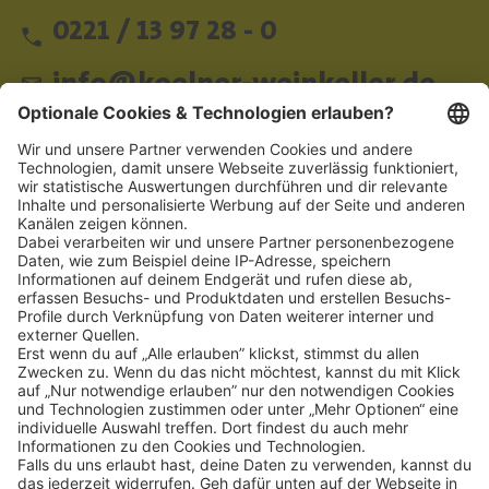
0221 / 13 97 28 - 0
info@koelner-weinkeller.de
Schnellzugriff
ZAHLUNGSMETHODEN
SOCIAL
NEWSLETTER
BESUCHEN SIE UNS