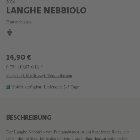
2024
W
LANGHE NEBBIOLO
E
Fontanabianca
I
N
L
A
14,90 €
N
0.75 l
(19,87 €/1l) *
G
Preise inkl. MwSt. zzgl. Versandkosten
H
Sofort verfügbar, Lieferzeit: 2-3 Tage
E
N
E
BESCHREIBUNG
B
B
Der Langhe Nebbiolo von Fontanabianca ist ein handfester Roter, der
neben der saftigen Fülle des Jahrgangs auch über den sortentypischen