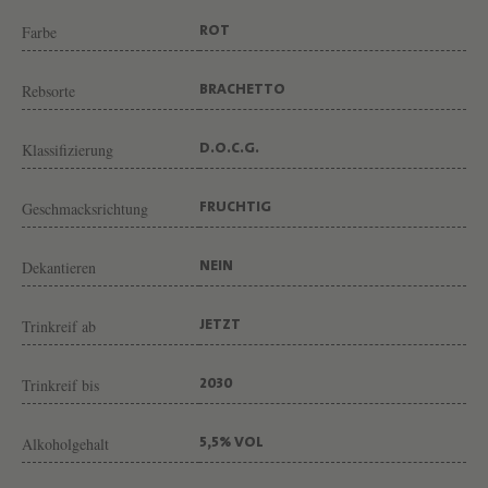
T
Farbe
ROT
B
R
Rebsorte
BRACHETTO
A
I
Klassifizierung
D.O.C.G.
D
A
Geschmacksrichtung
FRUCHTIG
D
I
Dekantieren
NEIN
G
Trinkreif ab
JETZT
I
A
Trinkreif bis
2030
C
O
Alkoholgehalt
5,5% VOL
M