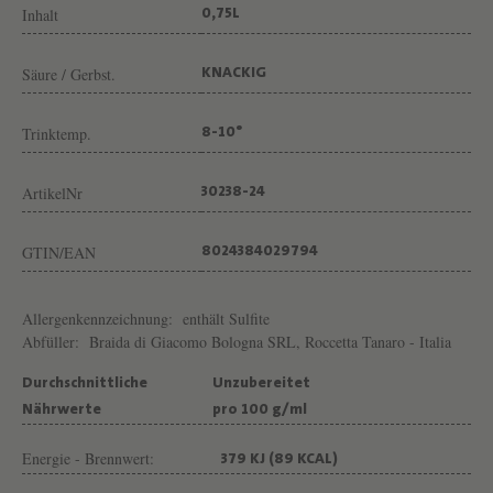
O
Inhalt
0,75L
B
O
Säure / Gerbst.
KNACKIG
L
Trinktemp.
8-10°
O
G
ArtikelNr
30238-24
N
A
GTIN/EAN
8024384029794
Allergenkennzeichnung:
enthält Sulfite
Abfüller:
Braida di Giacomo Bologna SRL, Roccetta Tanaro - Italia
Durchschnittliche
Unzubereitet
Nährwerte
pro 100 g/ml
Energie - Brennwert:
379 KJ (89 KCAL)