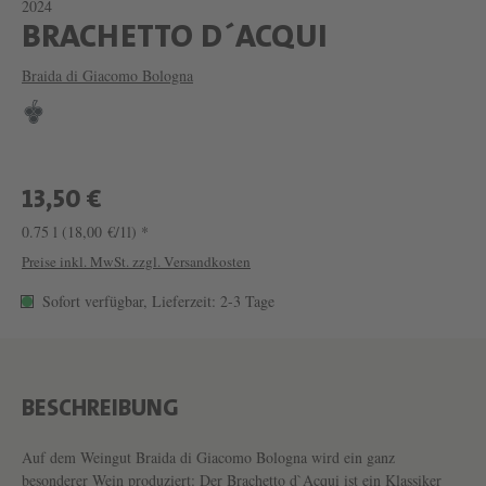
2024
W
BRACHETTO D´ACQUI
E
Braida di Giacomo Bologna
I
N
B
R
13,50 €
A
0.75 l
(18,00 €/1l) *
C
Preise inkl. MwSt. zzgl. Versandkosten
H
Sofort verfügbar, Lieferzeit: 2-3 Tage
E
T
T
BESCHREIBUNG
O
D
Auf dem Weingut Braida di Giacomo Bologna wird ein ganz
besonderer Wein produziert: Der Brachetto d`Acqui ist ein Klassiker