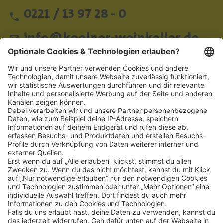
0221 / 13 97 28 - 0
info@koelner-weinkeller.de
Schnellzugriff
ZAHLUNGSMETHODEN
SOCIAL
NEWSLETTER
BESUCHEN SIE UNS