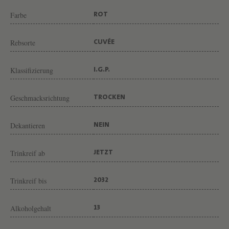
R
Farbe
ROT
C
H
Rebsorte
CUVÉE
E
S
Klassifizierung
I.G.P.
I
P
Geschmacksrichtung
TROCKEN
I
E
Dekantieren
NEIN
R
Trinkreif ab
JETZT
O
A
Trinkreif bis
2032
N
T
Alkoholgehalt
13
I