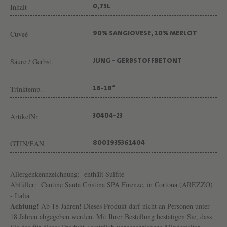
N
Inhalt
0,75L
O
R
Cuveé
90% SANGIOVESE, 10% MERLOT
I
Säure / Gerbst.
JUNG - GERBSTOFFBETONT
Trinktemp.
16-18°
ArtikelNr
30404-23
GTIN/EAN
8001935361404
Allergenkennzeichnung:
enthält Sulfite
Abfüller:
Cantine Santa Cristina SPA Firenze, in Cortona (AREZZO)
- Italia
Achtung!
Ab 18 Jahren! Dieses Produkt darf nicht an Personen unter
18 Jahren abgegeben werden. Mit Ihrer Bestellung bestätigen Sie, dass