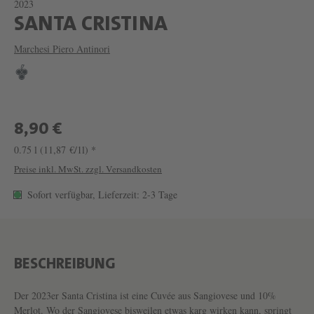
2023
W
SANTA CRISTINA
E
Marchesi Piero Antinori
I
N
S
A
8,90 €
N
0.75 l
(11,87 €/1l) *
T
Preise inkl. MwSt. zzgl. Versandkosten
A
Sofort verfügbar, Lieferzeit: 2-3 Tage
C
R
I
BESCHREIBUNG
S
T
Der 2023er Santa Cristina ist eine Cuvée aus Sangiovese und 10%
Merlot. Wo der Sangiovese bisweilen etwas karg wirken kann, springt