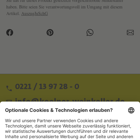
Sie das für dieses Produkt gesetzlich vorgeschriebene Mindestalter
haben. Bitte seien Sie verantwortungsvoll im Umgang mit diesem
Artikel.
AuszugJuSchG
0221 / 13 97 28 - 0
info@koelner-weinkeller.de
Schnellzugriff