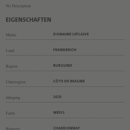
N
No Description
T
R
EIGENSCHAFTEN
A
Marke
DOMAINE LEFLAIVE
C
H
Land
FRANKREICH
E
T
Region
BURGUND
1
E
Unterregion
CÔTE DE BEAUNE
R
C
Jahrgang
2023
R
Farbe
WEISS
U
L
Rebsorte
CHARDONNAY