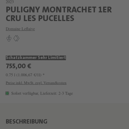
2023
PULIGNY MONTRACHET 1ER
W
CRU LES PUCELLES
E
Domaine Leflaive
I
N
P
Schatzkammer Sehr Limitiert
U
755,00 €
L
0.75 l
(1.006,67 €/1l) *
I
Preise inkl. MwSt. zzgl. Versandkosten
G
Sofort verfügbar, Lieferzeit: 2-3 Tage
N
Y
M
O
BESCHREIBUNG