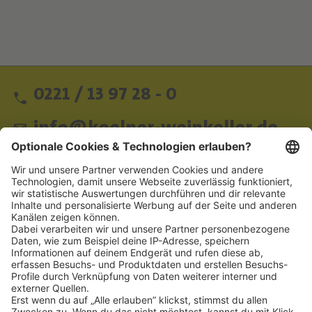
L
A
I
V
E
0221 / 13 97 28 - 0
info@koelner-weinkeller.de
Schnellzugriff
ZAHLUNGSMETHODEN
SOCIAL
NEWSLETTER