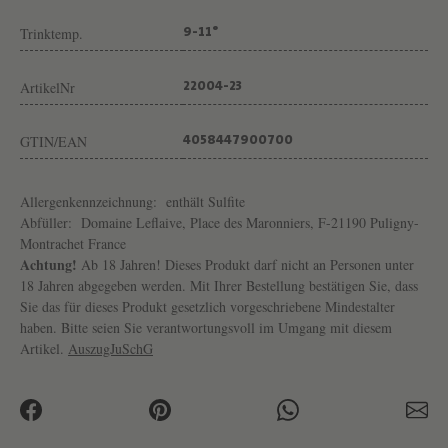
I
Trinktemp.
9-11°
N
G
ArtikelNr
22004-23
U
T
GTIN/EAN
4058447900700
D
O
Allergenkennzeichnung:
enthält Sulfite
M
Abfüller:
Domaine Leflaive, Place des Maronniers, F-21190 Puligny-
Montrachet France
A
Achtung!
Ab 18 Jahren! Dieses Produkt darf nicht an Personen unter
I
18 Jahren abgegeben werden. Mit Ihrer Bestellung bestätigen Sie, dass
N
Sie das für dieses Produkt gesetzlich vorgeschriebene Mindestalter
haben. Bitte seien Sie verantwortungsvoll im Umgang mit diesem
E
Artikel.
AuszugJuSchG
L
E
F