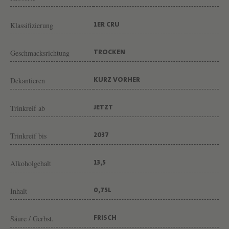
E
S
Klassifizierung
1ER CRU
P
U
Geschmacksrichtung
TROCKEN
C
E
Dekantieren
KURZ VORHER
L
Trinkreif ab
JETZT
L
E
Trinkreif bis
2037
S
V
Alkoholgehalt
13,5
O
N
Inhalt
0,75L
W
E
Säure / Gerbst.
FRISCH