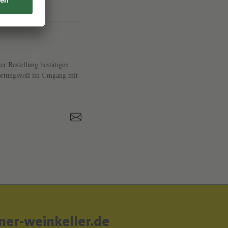
T
51471
I
E
R
er Bestellung bestätigen
E
twortungsvoll im Umgang mit
S
V
O
N
W
E
I
N
G
er-weinkeller.de
U