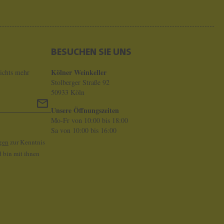
T
D
O
BESUCHEN SIE UNS
M
A
Kölner Weinkeller
ichts mehr
Stolberger Straße 92
I
50933 Köln
N
Unsere Öffnungszeiten
E
Mo-Fr von 10:00 bis 18:00
L
Sa von 10:00 bis 16:00
gen
zur Kenntnis
E
 bin mit ihnen
F
L
A
I
V