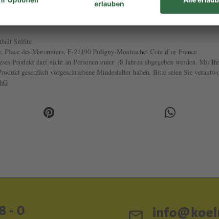
GTIN/EAN
22099-23
40608530
thält Sulfite
, Place des Maronniers, F-21190 Puligny-Montrachet Cote d`or France
ses Produkt darf nicht an Personen unter 18 Jahren abgegeben werden. Mit Ihr
s Produkt gesetzlich vorgeschriebene Mindestalter haben. Bitte seien Sie veran
chG
8 - 0
info@koeln