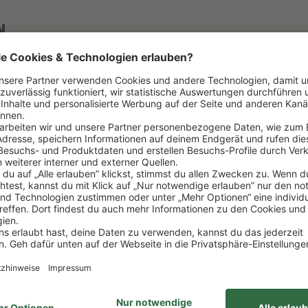
N
Land
DOMAINE LEFLAIVE
FRANKREI
Unterregion
BURGUND
CÔTE DE B
Farbe
2023
WEISS
Klassifizierung
CHARDONNAY
1ER CRU
Trinkreif ab
TROCKEN
JETZT
Alkoholgehalt
2034
13,5
Trinktemp.
0,75L
9-11°