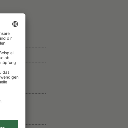
E
T
1
CH
E
R
EAUNE
C
R
U
L
E
S
F
O
L
A