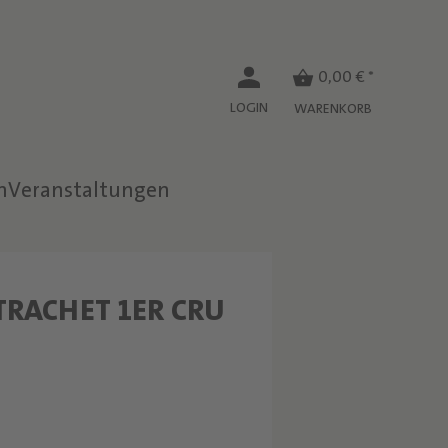
0,00 € *
LOGIN
WARENKORB
n
Veranstaltungen
RACHET 1ER CRU
W
S
E
I
N