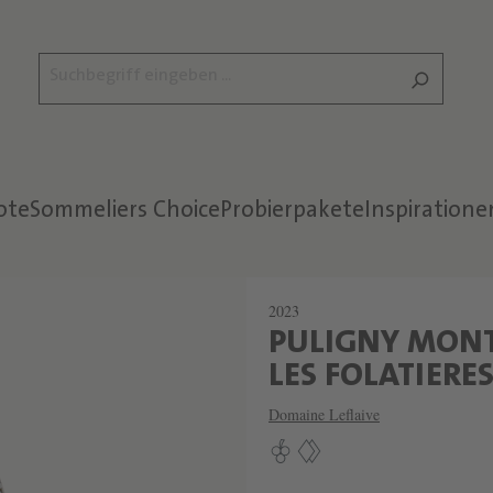
ote
Sommeliers Choice
Probierpakete
Inspiratione
2023
PULIGNY MONT
LES FOLATIERE
Domaine Leflaive