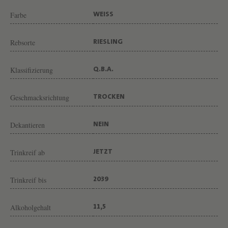
N
Farbe
WEISS
G
U
Rebsorte
RIESLING
T
G
Klassifizierung
Q.B.A.
E
O
Geschmacksrichtung
TROCKEN
R
G
Dekantieren
NEIN
B
Trinkreif ab
JETZT
R
E
Trinkreif bis
2039
U
E
Alkoholgehalt
11,5
R