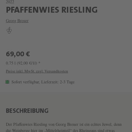
2022
W
PFAFFENWIES RIESLING
E
Georg Breuer
I
N
P
F
69,00 €
A
0.75 l
(92,00 €/1l) *
F
Preise inkl. MwSt. zzgl. Versandkosten
F
Sofort verfügbar, Lieferzeit: 2-3 Tage
E
N
W
BESCHREIBUNG
I
E
Der Pfaffenwies Riesling von Georg Breuer ist ein echtes Juwel, denn
die Weinberge hier im „Mittelrheinteil“ des Rheingaus sind etwas