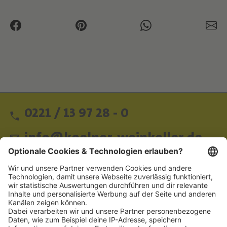
0221 / 13 97 28 - 0
info@koelner-weinkeller.de
Schnellzugriff
ZAHLUNGSMETHODEN