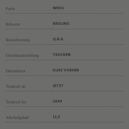
G
Farbe
WEISS
U
T
Rebsorte
RIESLING
G
E
Klassifizierung
Q.B.A.
O
R
Geschmacksrichtung
TROCKEN
G
B
Dekantieren
KURZ VORHER
R
Trinkreif ab
JETZT
E
U
Trinkreif bis
2049
E
R
Alkoholgehalt
11,5