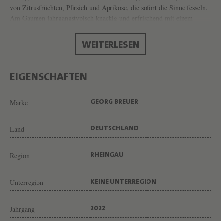
R
von Zitrusfrüchten, Pfirsich und Aprikose, die sofort die Sinne fesseln.
I
Am Gaumen jahrgangstypisch knackig und erfrischend mit einem
perfekten Gleichgewicht von Säure und Extraktsüße. Herrlicher
E
Trinkfluss. Ein Wein der groß ist und zugleich mit einer Art von
WEITERLESEN
S
beschwingter Leichtigkeit daherkommt.
L
I
EIGENSCHAFTEN
N
Marke
GEORG BREUER
G
V
Land
DEUTSCHLAND
O
N
Region
RHEINGAU
W
E
Unterregion
KEINE UNTERREGION
I
N
Jahrgang
2022