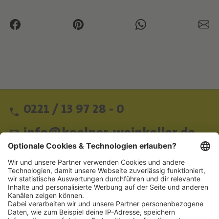
0221 / 13 97 28 - 0
info@koelner-weinkeller.de
Schnellzugriff
ZAHLUNGSMETHODEN