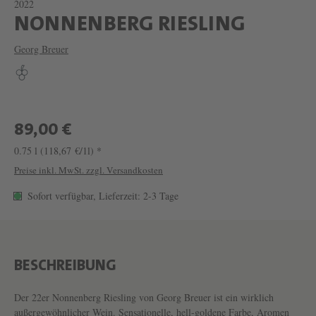
2022
W
NONNENBERG RIESLING
E
Georg Breuer
I
N
N
O
89,00 €
N
0.75 l
(118,67 €/1l) *
N
Preise inkl. MwSt. zzgl. Versandkosten
E
Sofort verfügbar, Lieferzeit: 2-3 Tage
N
B
E
BESCHREIBUNG
R
G
Der 22er Nonnenberg Riesling von Georg Breuer ist ein wirklich
außergewöhnlicher Wein. Sensationelle, hell-goldene Farbe, Aromen