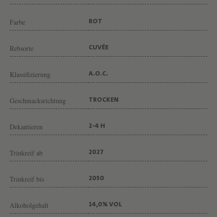
W
E
Farbe
ROT
I
N
Rebsorte
CUVÉE
G
Klassifizierung
U
A.O.C.
T
Geschmacksrichtung
TROCKEN
C
H
Dekantieren
2-4 H
Â
T
Trinkreif ab
2027
E
A
Trinkreif bis
2050
U
Alkoholgehalt
S
14,0% VOL