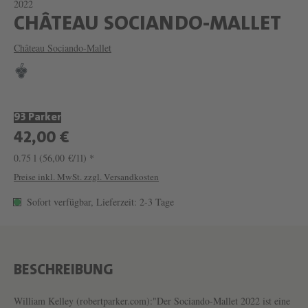
2022
W
CHÂTEAU SOCIANDO-MALLET
E
Château Sociando-Mallet
I
N
C
93 Parker
H
42,00 €
Â
0.75 l
(56,00 €/1l) *
T
Preise inkl. MwSt. zzgl. Versandkosten
E
Sofort verfügbar, Lieferzeit: 2-3 Tage
A
U
S
O
BESCHREIBUNG
C
William Kelley (robertparker.com):"Der Sociando-Mallet 2022 ist eine