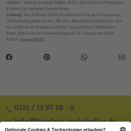
Abfüller:
Château Sociando-Mallet ,SCEA Jean Gautreau Proprietaire
St Seurin de Cadourne,Gironde,France
Achtung!
Ab 18 Jahren! Dieses Produkt darf nicht an Personen unter
18 Jahren abgegeben werden. Mit Ihrer Bestellung bestätigen Sie, dass
Sie das für dieses Produkt gesetzlich vorgeschriebene Mindestalter
haben. Bitte seien Sie verantwortungsvoll im Umgang mit diesem
Artikel.
AuszugJuSchG
0221 / 13 97 28 - 0
info@koelner-weinkeller.de