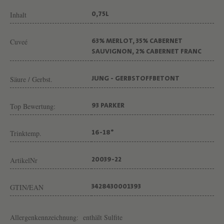
O
Inhalt
0,75L
C
I
Cuveé
63% MERLOT, 35% CABERNET
A
SAUVIGNON, 2% CABERNET FRANC
N
D
Säure / Gerbst.
JUNG - GERBSTOFFBETONT
O
Top Bewertung:
93 PARKER
-
M
Trinktemp.
16-18°
A
L
ArtikelNr
20039-22
L
E
GTIN/EAN
3428430001393
T
Allergenkennzeichnung:
enthält Sulfite