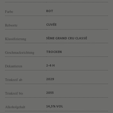
N
G
Farbe
ROT
U
T
Rebsorte
CUVÉE
C
Klassifizierung
H
5ÈME GRAND CRU CLASSÉ
Â
Geschmacksrichtung
TROCKEN
T
E
Dekantieren
2-4 H
A
U
Trinkreif ab
2029
P
O
Trinkreif bis
2055
N
Alkoholgehalt
T
14,5% VOL