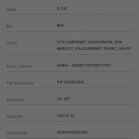
E
Inhalt
0,75L
T
-
Bio
BIO
C
A
Cuveé
57% CABERNET SAUVIGNON, 35%
N
MERLOT, 4% CABERNET FRANC, 4% PV
E
Säure / Gerbst.
JUNG - GERBSTOFFBETONT
T
Top Bewertung:
99 SUCKLING
Trinktemp.
16-18°
ArtikelNr
20172-22
GTIN/EAN
3609051355595