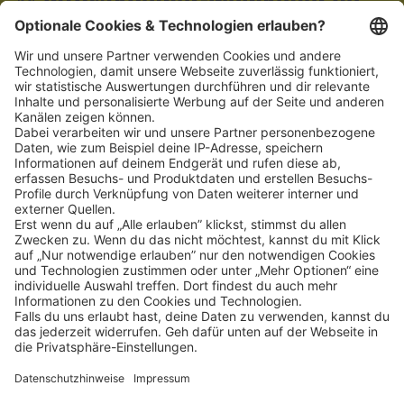
info@koelner-weinkeller.de
Schnellzugriff
ZAHLUNGSMETHODEN
SOCIAL
NEWSLETTER
BESUCHEN SIE UNS
Alle Preise inkl. gesetzl. Mehrwertsteuer zzgl.
Versandkosten
und ggf.
Nachnahmegebühren, wenn nicht anders angegeben.