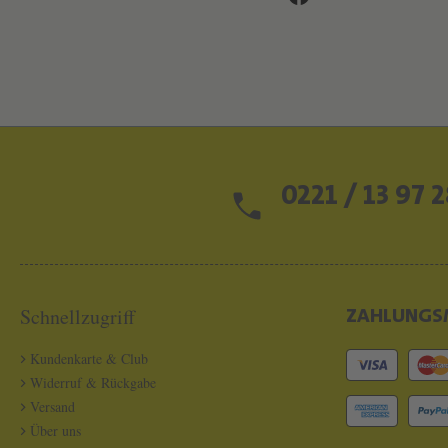
0221 / 13 97 2
Schnellzugriff
ZAHLUNGS
Kundenkarte & Club
Widerruf & Rückgabe
Versand
Über uns