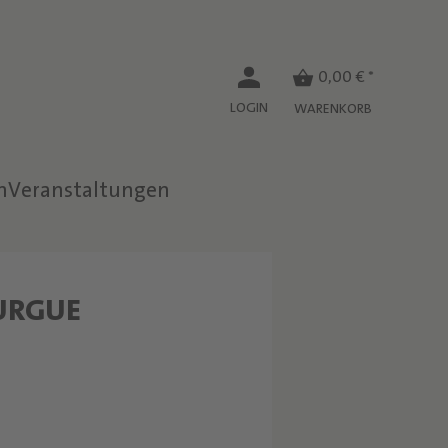
0,00 € *
LOGIN
WARENKORB
n
Veranstaltungen
W
URGUE
E
I
N
C