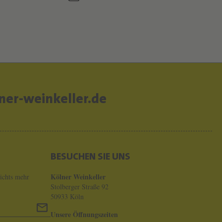
er-weinkeller.de
BESUCHEN SIE UNS
Kölner Weinkeller
ichts mehr
Stolberger Straße 92
50933 Köln
Unsere Öffnungszeiten