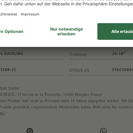
Trinkreif bis
JETZT
2036
Inhalt
13% VOL
0,75L
Säure / Gerbst.
BIO
HARMONI
Trinktemp.
91 SUCKLING
16-18°
GTIN/EAN
21298-22
37602686
thält Sulfite
UE, 33 bis rue de la Trémoille, 33460 Margaux France
ses Produkt darf nicht an Personen unter 18 Jahren abgegeben werden. Mit Ihr
s Produkt gesetzlich vorgeschriebene Mindestalter haben. Bitte seien Sie veran
chG