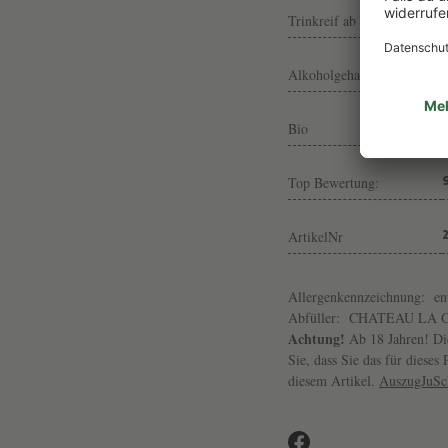
Trinkreif ab
Alkoholgehalt
Bio
Top Bewertung:
ArtikelNr
Allergenkennzeichnung:
en
Abfüller:
CHATEAU LA GURG
Achtung!
Ab 18 Jahren! Die
Sie, dass Sie das für diese
diesem Artikel.
AuszugJuS