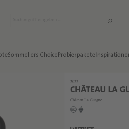
ote
Sommeliers Choice
Probierpakete
Inspiratione
2022
CHÂTEAU LA G
Château La Gurgue