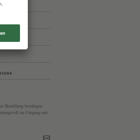
U
L
A
G
SCH
U
R
G
U
91064
E
er Bestellung bestätigen
twortungsvoll im Umgang mit