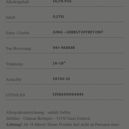
Alkoholgehalt
H
14,5% VOL
Â
Inhalt
0,375L
T
E
Säure / Gerbst.
JUNG - GERBSTOFFBETONT
A
U
Top Bewertung:
94+ PARKER
B
E
Trinktemp.
16-18°
R
ArtikelNr
L
29702-22
I
GTIN/EAN
3258690066845
Q
U
Allergenkennzeichnung:
enthält Sulfite
E
Abfüller:
Chateau Berliquet - 33330 Saint Emilion
T
Achtung!
Ab 18 Jahren! Dieses Produkt darf nicht an Personen unter