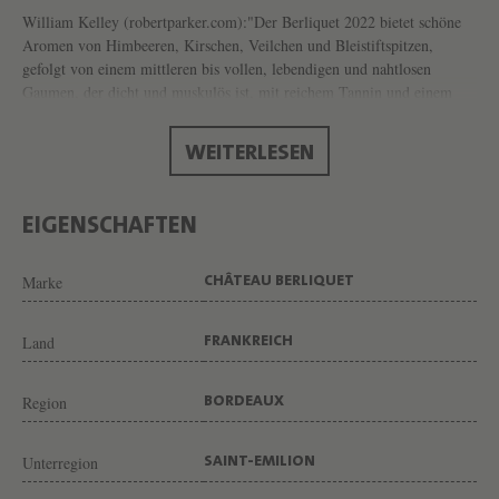
R
William Kelley (robertparker.com):"Der Berliquet 2022 bietet schöne
L
Aromen von Himbeeren, Kirschen, Veilchen und Bleistiftspitzen,
gefolgt von einem mittleren bis vollen, lebendigen und nahtlosen
I
Gaumen, der dicht und muskulös ist, mit reichem Tannin und einem
Q
mineralischen Abgang. Wie die Leser wissen, handelt es sich um ein
U
Weingut im Aufschwung, das sich u. a. für die Beibehaltung höherer
WEITERLESEN
Rebstöcke entschieden hat, was bedeutet, dass die Fruchtzone der an
E
den Hängen gepflanzten Reihen jetzt im Schatten liegt, wodurch die
T
Frische erhalten bleibt."
EIGENSCHAFTEN
H
A
Marke
CHÂTEAU BERLIQUET
L
B
Land
FRANKREICH
E
Region
F
BORDEAUX
L
Unterregion
SAINT-EMILION
A