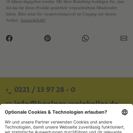
18 Jahren abgegeben werden. Mit Ihrer Bestellung bestätigen Sie, dass
Sie das für dieses Produkt gesetzlich vorgeschriebene Mindestalter
haben. Bitte seien Sie verantwortungsvoll im Umgang mit diesem
Artikel.
AuszugJuSchG
0221 / 13 97 28 - 0
info@koelner-weinkeller.de
Schnellzugriff