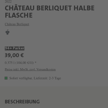
2022
CHÂTEAU BERLIQUET HALBE
W
FLASCHE
E
Château Berliquet
I
N
C
94+ Parker
H
39,00 €
Â
0.375 l
(104,00 €/1l) *
T
Preise inkl. MwSt. zzgl. Versandkosten
E
Sofort verfügbar, Lieferzeit: 2-3 Tage
A
U
B
E
BESCHREIBUNG