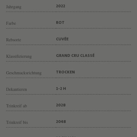
S
Jahrgang
2022
C
H
Farbe
ROT
E
V
Rebsorte
CUVÉE
O
Klassifizierung
N
GRAND CRU CLASSÉ
W
Geschmacksrichtung
TROCKEN
E
I
Dekantieren
1-2 H
N
G
Trinkreif ab
2028
U
T
Trinkreif bis
2048
C