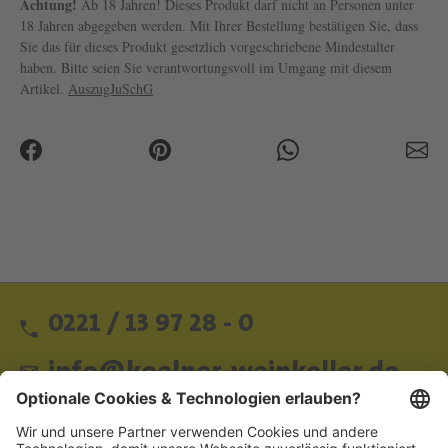
Achtung!
Ab 18 Jahren! Dieses Produkt darf nicht an Personen unter
18 Jahren abgegeben werden. Mit Ihrer Bestellung bestätigen Sie, dass
Sie das für dieses Produkt gesetzlich vorgeschriebene Mindestalter
haben. Bitte seien Sie verantwortungsvoll im Umgang mit diesem
Artikel.
AuszugJuSchG
0221 / 13 97 28 - 0
info@koelner-weinkeller.de