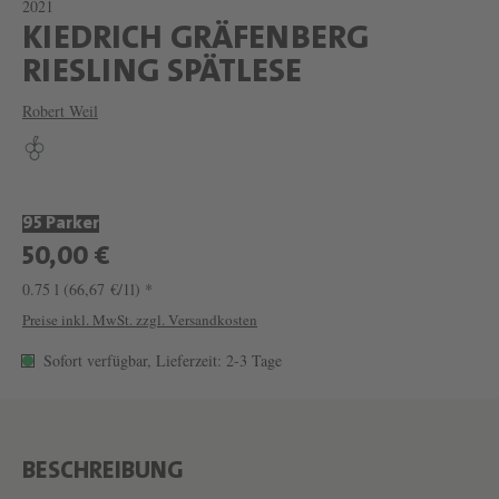
2021
KIEDRICH GRÄFENBERG
W
RIESLING SPÄTLESE
E
Robert Weil
I
N
K
95 Parker
I
50,00 €
E
0.75 l
(66,67 €/1l) *
D
Preise inkl. MwSt. zzgl. Versandkosten
R
Sofort verfügbar, Lieferzeit: 2-3 Tage
I
C
H
G
BESCHREIBUNG