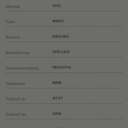
N
solcher ein großartiger Speisenbegleiter. Mit seiner Frische und der
Jahrgang
2021
Fruchtfinesse steht er zum Beispiel einem winterlichen Geflügelbraten
G
bestens zu Gesicht.
S
Farbe
WEISS
P
Ä
Rebsorte
RIESLING
T
Klassifizierung
L
SPÄTLESE
E
Geschmacksrichtung
FRUCHTIG
S
E
Dekantieren
NEIN
V
O
Trinkreif ab
JETZT
N
W
Trinkreif bis
2056
E