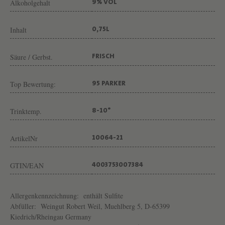
Alkoholgehalt
I
9% VOL
N
Inhalt
0,75L
G
U
Säure / Gerbst.
FRISCH
T
R
Top Bewertung:
95 PARKER
O
B
Trinktemp.
8-10°
E
ArtikelNr
R
10064-21
T
GTIN/EAN
4003753007384
W
E
Allergenkennzeichnung:
enthält Sulfite
I
Abfüller:
Weingut Robert Weil, Muehlberg 5, D-65399
L
Kiedrich/Rheingau Germany