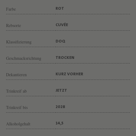
C
Farbe
ROT
L
O
Rebsorte
CUVÉE
S
G
Klassifizierung
DOQ
A
L
Geschmacksrichtung
TROCKEN
E
N
Dekantieren
KURZ VORHER
A
Trinkreif ab
JETZT
Trinkreif bis
2028
Alkoholgehalt
14,5