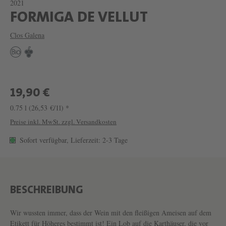
2021
W
FORMIGA DE VELLUT
E
Clos Galena
I
N
F
O
19,90 €
R
0.75 l
(26,53 €/1l) *
M
Preise inkl. MwSt. zzgl. Versandkosten
I
Sofort verfügbar, Lieferzeit: 2-3 Tage
G
A
D
BESCHREIBUNG
E
V
Wir wussten immer, dass der Wein mit den fleißigen Ameisen auf dem
Etikett für Höheres bestimmt ist! Ein Lob auf die Karthäuser, die vor