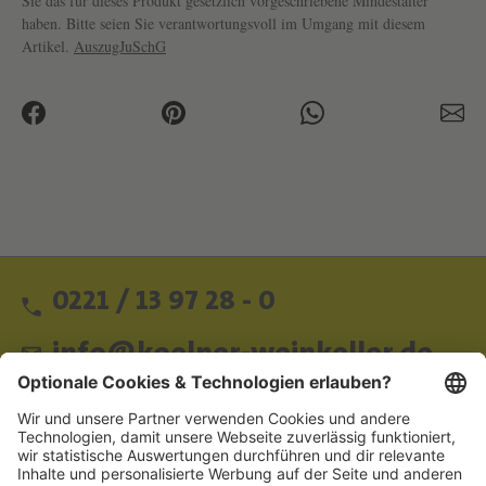
Sie das für dieses Produkt gesetzlich vorgeschriebene Mindestalter
haben. Bitte seien Sie verantwortungsvoll im Umgang mit diesem
Artikel.
AuszugJuSchG
0221 / 13 97 28 - 0
info@koelner-weinkeller.de
Schnellzugriff