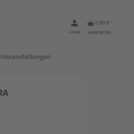
0,00 € *
LOGIN
WARENKORB
n
Veranstaltungen
W
RA
E
I
N
E