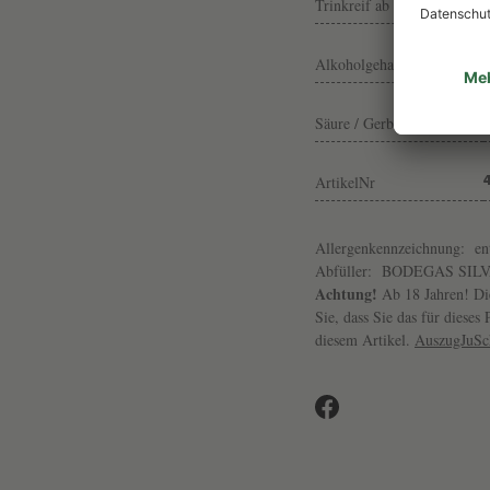
Trinkreif ab
Alkoholgehalt
Säure / Gerbst.
ArtikelNr
Allergenkennzeichnung:
en
Abfüller:
BODEGAS SILVAN
Achtung!
Ab 18 Jahren! Die
Sie, dass Sie das für diese
diesem Artikel.
AuszugJuS