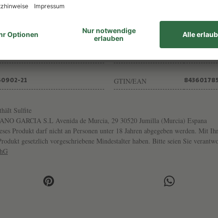
Trinkreif bis
JETZT
2027
Inhalt
14,5
0,75L
Trinktemp.
HARMONISCH
16-18°
GTIN/EAN
40902-21
84360178
thält Sulfite
O GARCIA S.L Avenida de Murcia, 29 30520 Jumilla (Murcia) Espana
ses Produkt darf nicht an Personen unter 18 Jahren abgegeben werden. Mit Ihr
s Produkt gesetzlich vorgeschriebene Mindestalter haben. Bitte seien Sie veran
chG