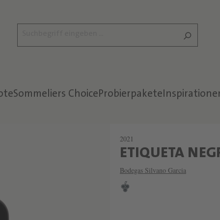
ote
Sommeliers Choice
Probierpakete
Inspiratione
2021
ETIQUETA NEG
Bodegas Silvano Garcia