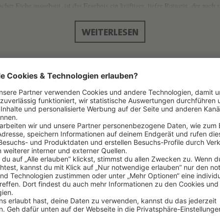
cher Eiche ausgebaut, ist das Ergebnis ein kräftiger, tiefer Rotwein, der nach 
von würzigen Noten unterstützt. Vanille, Feigenbrot und etwas Rauch geben Ru
e. Ein echtes Weinvergnügen für die Hedonisten unter uns! Und das zu einem e
WEITERLESEN
N
Land
BODEGAS SILVANO GARCIA
SPANIEN
Unterregion
JUMILLA
KEINE UN
Farbe
2021
ROT
Klassifizierung
MONASTRELL
D.O.
Dekantieren
TROCKEN
NEIN