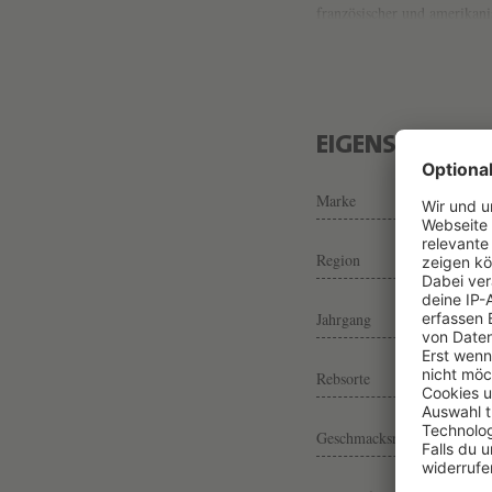
französischer und amerikanis
Beeren duftet. Alles wird 
mit Druck und enormer Läng
EIGENSCHAFTE
Marke
Region
Jahrgang
Rebsorte
Geschmacksrichtung