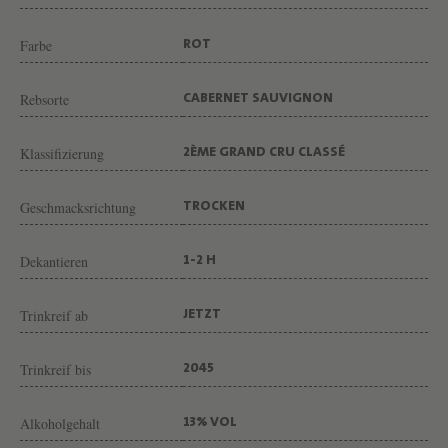
N
G
Farbe
ROT
U
T
Rebsorte
CABERNET SAUVIGNON
C
Klassifizierung
H
2ÈME GRAND CRU CLASSÉ
Â
Geschmacksrichtung
TROCKEN
T
E
Dekantieren
1-2 H
A
U
Trinkreif ab
JETZT
R
A
Trinkreif bis
2045
U
Alkoholgehalt
Z
13% VOL