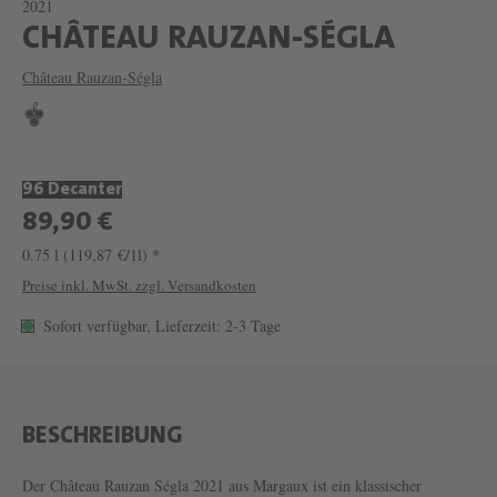
2021
W
CHÂTEAU RAUZAN-SÉGLA
E
Château Rauzan-Ségla
I
N
C
96 Decanter
H
89,90 €
Â
0.75 l
(119,87 €/1l) *
T
Preise inkl. MwSt. zzgl. Versandkosten
E
Sofort verfügbar, Lieferzeit: 2-3 Tage
A
U
R
A
BESCHREIBUNG
U
Der Château Rauzan Ségla 2021 aus Margaux ist ein klassischer