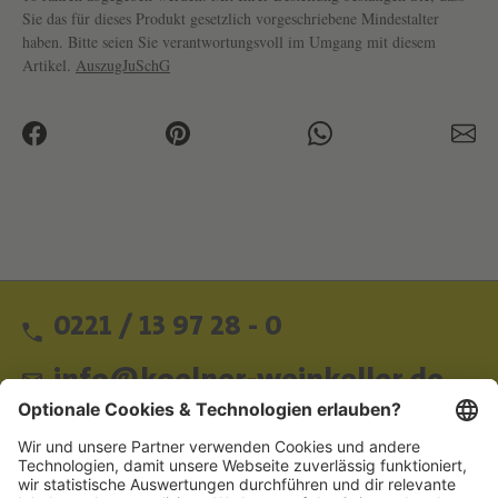
Sie das für dieses Produkt gesetzlich vorgeschriebene Mindestalter
haben. Bitte seien Sie verantwortungsvoll im Umgang mit diesem
Artikel.
AuszugJuSchG
0221 / 13 97 28 - 0
info@koelner-weinkeller.de
Schnellzugriff