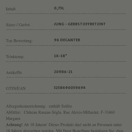
A
Inhalt
0,75L
N
-
Säure / Gerbst.
JUNG - GERBSTOFFBETONT
S
É
Top Bewertung:
96 DECANTER
G
L
Trinktemp.
16-18°
A
ArtikelNr
20986-21
GTIN/EAN
3258690059694
Allergenkennzeichnung:
enthält Sulfite
Abfüller:
Château Rauzan-Ségla, Rue Alexis-Millardet, F-33460
Margaux
Achtung!
Ab 18 Jahren! Dieses Produkt darf nicht an Personen unter
18 Jahren abgegeben werden. Mit Ihrer Bestellung bestätigen Sie, dass