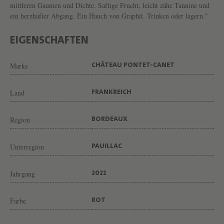
T
mittleren Gaumen und Dichte. Saftige Frucht, leicht zähe Tannine und
ein herzhafter Abgang. Ein Hauch von Graphit. Trinken oder lagern."
E
T
EIGENSCHAFTEN
-
C
Marke
CHÂTEAU PONTET-CANET
A
N
Land
FRANKREICH
E
Region
BORDEAUX
T
V
Unterregion
PAUILLAC
O
N
Jahrgang
2021
W
E
Farbe
ROT
I