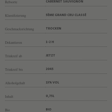
N
Rebsorte
CABERNET SAUVIGNON
G
Klassifizierung
5ÈME GRAND CRU CLASSÉ
U
T
Geschmacksrichtung
TROCKEN
C
H
Dekantieren
1-2 H
Â
T
Trinkreif ab
JETZT
E
A
Trinkreif bis
2045
U
Alkoholgehalt
13% VOL
P
O
Inhalt
0,75L
N
T
Bio
BIO