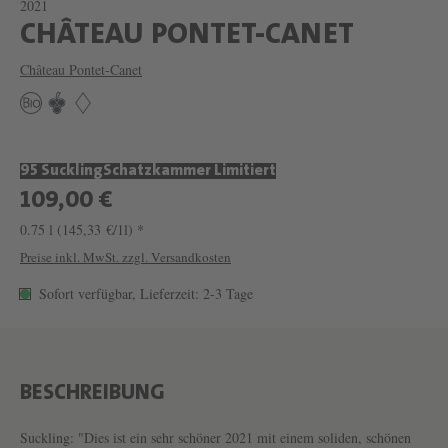
2021
W
CHÂTEAU PONTET-CANET
E
Château Pontet-Canet
I
N
C
95 Suckling
Schatzkammer Limitiert
H
109,00 €
Â
0.75 l
(145,33 €/1l) *
T
Preise inkl. MwSt. zzgl. Versandkosten
E
Sofort verfügbar, Lieferzeit: 2-3 Tage
A
U
P
O
BESCHREIBUNG
N
Suckling: "Dies ist ein sehr schöner 2021 mit einem soliden, schönen