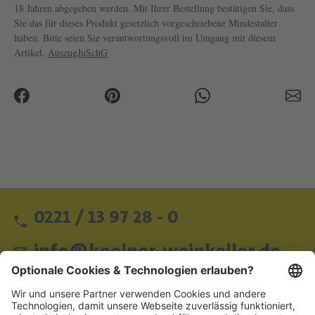
18 Jahren abgegeben werden. Mit Ihrer Bestellung bestätigen Sie, dass
Sie das für dieses Produkt gesetzlich vorgeschriebene Mindestalter
haben. Bitte seien Sie verantwortungsvoll im Umgang mit diesem
Artikel.
AuszugJuSchG
0221 / 13 97 28 - 0
info@koelner-weinkeller.de
Schnellzugriff