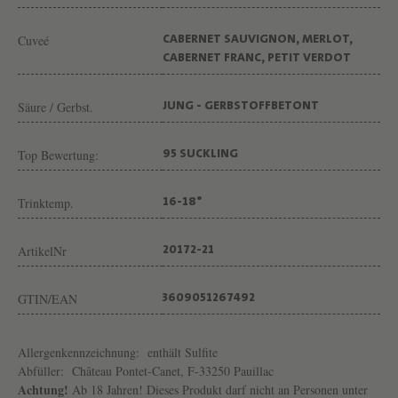
E
T
Cuveé
CABERNET SAUVIGNON, MERLOT,
-
CABERNET FRANC, PETIT VERDOT
C
Säure / Gerbst.
JUNG - GERBSTOFFBETONT
A
N
Top Bewertung:
95 SUCKLING
E
T
Trinktemp.
16-18°
ArtikelNr
20172-21
GTIN/EAN
3609051267492
Allergenkennzeichnung:
enthält Sulfite
Abfüller:
Château Pontet-Canet, F-33250 Pauillac
Achtung!
Ab 18 Jahren! Dieses Produkt darf nicht an Personen unter