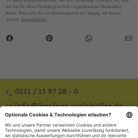
Sie das für dieses Produkt gesetzlich vorgeschriebene Mindestalter
haben. Bitte seien Sie verantwortungsvoll im Umgang mit diesem
Artikel.
AuszugJuSchG
0221 / 13 97 28 - 0
info@koelner-weinkeller.de
Schnellzugriff