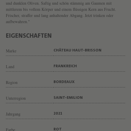
T
und dunklen Oliven. Saftig und schön stämmig am Gaumen mit
mittlerem bis vollem Körper und einem flüssigen Kern aus Frucht.
-
Frischer, straffer und lang anhaltender Abgang. Jetzt trinken oder
B
aufbewahren."
R
I
EIGENSCHAFTEN
S
Marke
CHÂTEAU HAUT-BRISSON
S
O
Land
FRANKREICH
N
V
Region
BORDEAUX
O
N
Unterregion
SAINT-EMILION
W
Jahrgang
2021
E
I
Farbe
ROT