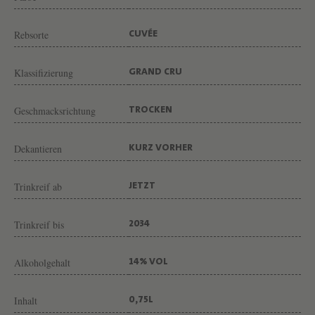
N
G
Rebsorte
CUVÉE
U
T
Klassifizierung
GRAND CRU
C
H
Geschmacksrichtung
TROCKEN
Â
Dekantieren
KURZ VORHER
T
E
Trinkreif ab
JETZT
A
U
Trinkreif bis
2034
H
A
Alkoholgehalt
14% VOL
U
T
Inhalt
0,75L