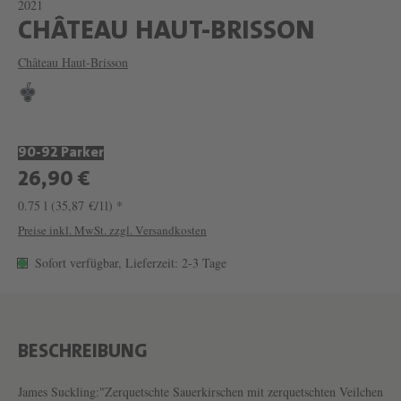
2021
W
CHÂTEAU HAUT-BRISSON
E
Château Haut-Brisson
I
N
C
90-92 Parker
H
26,90 €
Â
0.75 l
(35,87 €/1l) *
T
Preise inkl. MwSt. zzgl. Versandkosten
E
Sofort verfügbar, Lieferzeit: 2-3 Tage
A
U
H
A
BESCHREIBUNG
U
James Suckling:"Zerquetschte Sauerkirschen mit zerquetschten Veilchen