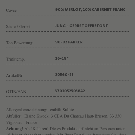
-
Cuveé
90% MERLOT, 10% CABERNET FRANC
B
R
Säure / Gerbst.
JUNG - GERBSTOFFBETONT
I
S
Top Bewertung:
90-92 PARKER
S
O
Trinktemp.
16-18°
N
ArtikelNr
20560-21
GTIN/EAN
3701052503842
Allergenkennzeichnung:
enthält Sulfite
Abfüller:
Elaine Kwock. 3 CEA Du Chateau Haut-Brisson, 33 330
Vignonet - France
Achtung!
Ab 18 Jahren! Dieses Produkt darf nicht an Personen unter
18 Jahren abgegeben werden. Mit Ihrer Bestellung bestätigen Sie, dass