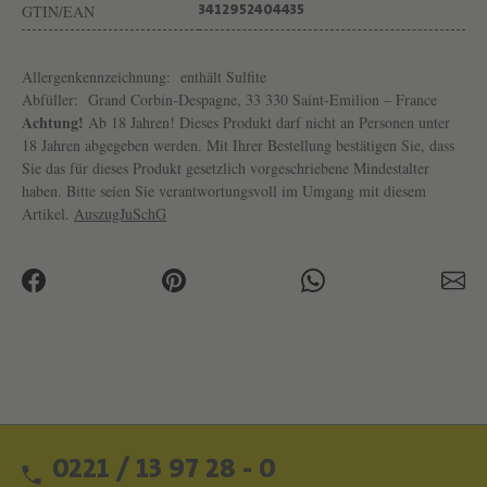
N
GTIN/EAN
3412952404435
-
D
Allergenkennzeichnung:
enthält Sulfite
Abfüller:
Grand Corbin-Despagne, 33 330 Saint-Emilion – France
E
Achtung!
Ab 18 Jahren! Dieses Produkt darf nicht an Personen unter
S
18 Jahren abgegeben werden. Mit Ihrer Bestellung bestätigen Sie, dass
Sie das für dieses Produkt gesetzlich vorgeschriebene Mindestalter
P
haben. Bitte seien Sie verantwortungsvoll im Umgang mit diesem
A
Artikel.
AuszugJuSchG
G
N
E
0221 / 13 97 28 - 0