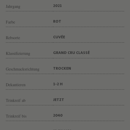
G
Jahrgang
2021
N
E
Farbe
ROT
V
O
Rebsorte
CUVÉE
N
Klassifizierung
W
GRAND CRU CLASSÉ
E
Geschmacksrichtung
TROCKEN
I
N
Dekantieren
1-2 H
G
U
Trinkreif ab
JETZT
T
C
Trinkreif bis
2040
H