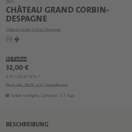
2021
CHÂTEAU GRAND CORBIN-
W
DESPAGNE
E
Château Grand Corbin-Despagne
I
N
C
92 Parker
H
32,00 €
Â
0.75 l
(42,67 €/1l) *
T
Preise inkl. MwSt. zzgl. Versandkosten
E
Sofort verfügbar, Lieferzeit: 2-3 Tage
A
U
G
R
BESCHREIBUNG