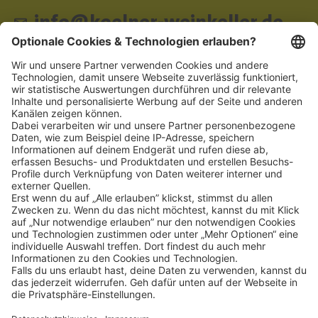
info@koelner-weinkeller.de
Schnellzugriff
ZAHLUNGSMETHODEN
SOCIAL
NEWSLETTER
BESUCHEN SIE UNS
Alle Preise inkl. gesetzl. Mehrwertsteuer zzgl.
Versandkosten
und ggf.
Nachnahmegebühren, wenn nicht anders angegeben.