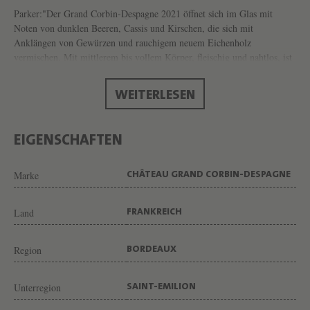
A
Parker:"Der Grand Corbin-Despagne 2021 öffnet sich im Glas mit
N
Noten von dunklen Beeren, Cassis und Kirschen, die sich mit
Anklängen von Gewürzen und rauchigem neuem Eichenholz
D
vermischen. Mit mittlerem bis vollem Körper, fleischig und nahtlos, ist
C
er üppig und großzügig, sein süßer Fruchtkern umrahmt von
O
geschmeidigen, aber jugendlich strukturierenden Tanninen."
WEITERLESEN
R
B
EIGENSCHAFTEN
I
N
Marke
CHÂTEAU GRAND CORBIN-DESPAGNE
-
D
Land
FRANKREICH
E
Region
S
BORDEAUX
P
Unterregion
SAINT-EMILION
A