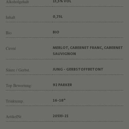
Alkoholgehalt
Â
13,5% VOL
T
Inhalt
0,75L
E
A
Bio
BIO
U
G
Cuveé
MERLOT, CABERNET FRANC, CABERNET
R
SAUVIGNON
A
Säure / Gerbst.
JUNG - GERBSTOFFBETONT
N
D
Top Bewertung:
92 PARKER
C
O
Trinktemp.
16-18°
R
B
ArtikelNr
20533-21
I