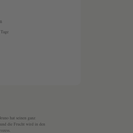
A
R
B
en
A
3 Tage
R
den gewünschten Wert ein oder benutze die Sc
E
S
C
O
M
A
G
N
runo hat seinen ganz
U
und die Frucht wird in den
M
ozess.