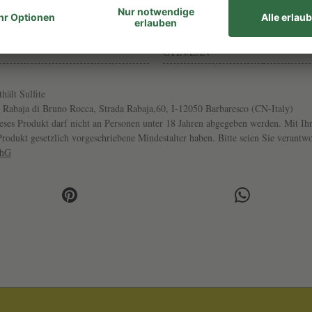
Trinktemp.
MILD
14-16°
GTIN/EAN
32074-21
80338573
thält Sulfite
 Rabaja di Bruno Rocca, Strada Rabaja,60, I-12050 Barbaresco (CN-Italy)
ses Produkt darf nicht an Personen unter 18 Jahren abgegeben werden. Mit Ihr
s Produkt gesetzlich vorgeschriebene Mindestalter haben. Bitte seien Sie veran
chG