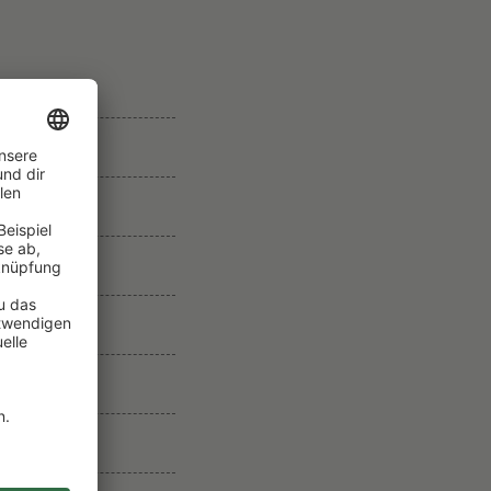
V
O
N
W
E
CO
I
N
G
U
T
B
R
U
N
O