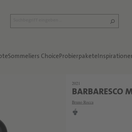
ote
Sommeliers Choice
Probierpakete
Inspiratione
2021
BARBARESCO 
Bruno Rocca