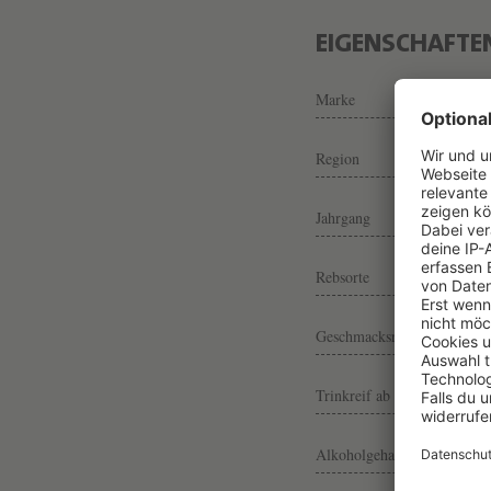
EIGENSCHAFTE
Marke
Region
Jahrgang
Rebsorte
Geschmacksrichtung
Trinkreif ab
Alkoholgehalt