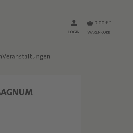
0,00 € *
LOGIN
WARENKORB
n
Veranstaltungen
W
MAGNUM
E
I
N
B