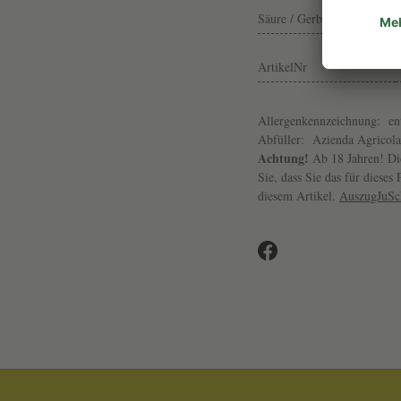
Säure / Gerbst.
ArtikelNr
Allergenkennzeichnung:
en
Abfüller:
Azienda Agricola
Achtung!
Ab 18 Jahren! Die
Sie, dass Sie das für diese
diesem Artikel.
AuszugJuS