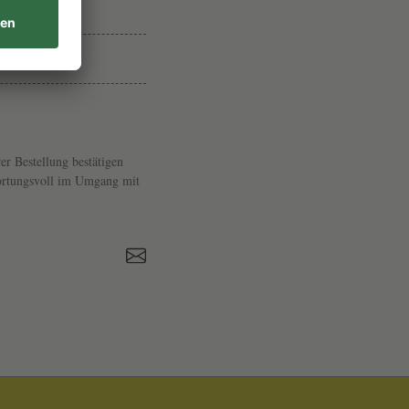
R
O
C
91887
C
A
er Bestellung bestätigen
twortungsvoll im Umgang mit