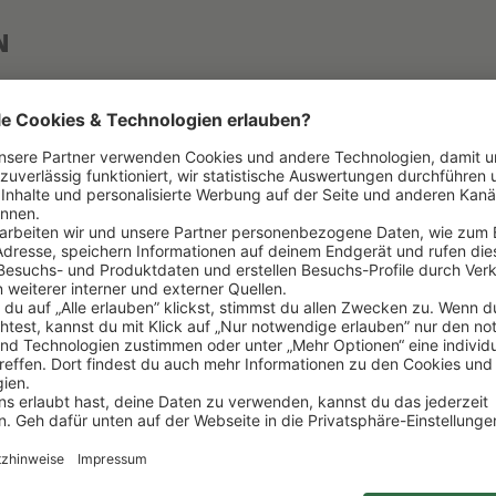
N
Land
BRUNO ROCCA
ITALIEN
Unterregion
PIEMONT
BARBARES
Farbe
2021
ROT
Klassifizierung
NEBBIOLO
D.O.C.G.
Dekantieren
TROCKEN
NEIN
Trinkreif bis
JETZT
2042
Inhalt
14,5
1,5L