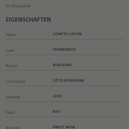
C
No Description
R
U
EIGENSCHAFTEN
"
Marke
COMTES LAFON
S
A
Land
FRANKREICH
N
T
Region
BURGUND
E
N
Unterregion
CÔTE DE BEAUNE
O
T
Jahrgang
2020
S
Farbe
ROT
-
D
Rebsorte
PINOT NOIR