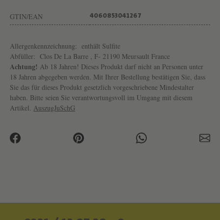
N
GTIN/EAN
4060853041267
G
U
Allergenkennzeichnung:
enthält Sulfite
T
Abfüller:
Clos De La Barre , F- 21190 Meursault France
C
Achtung!
Ab 18 Jahren! Dieses Produkt darf nicht an Personen unter
O
18 Jahren abgegeben werden. Mit Ihrer Bestellung bestätigen Sie, dass
Sie das für dieses Produkt gesetzlich vorgeschriebene Mindestalter
M
haben. Bitte seien Sie verantwortungsvoll im Umgang mit diesem
T
Artikel.
AuszugJuSchG
E
S
L
A
F
O
N