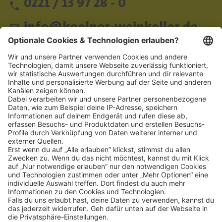
0221 / 13 97 28 - 0
info@koelner-weinkeller.de
Schnellzugriff
ZAHLUNGSMETHODEN
SOCIAL
NEWSLETTER
BESUCHEN SIE UNS
Alle Preise inkl. gesetzl. Mehrwertsteuer zzgl.
Versandkosten
und ggf.