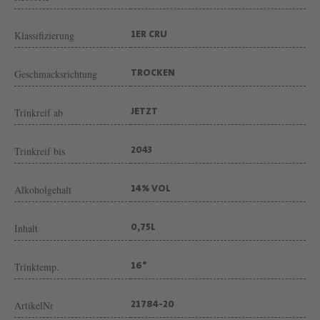
U
-
Klassifizierung
1ER CRU
M
I
Geschmacksrichtung
TROCKEN
L
I
Trinkreif ab
JETZT
E
Trinkreif bis
2043
U
"
Alkoholgehalt
14% VOL
V
O
Inhalt
0,75L
N
W
Trinktemp.
16°
E
I
ArtikelNr
21784-20