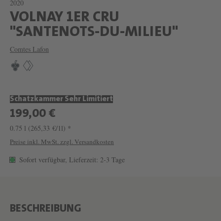
2020
VOLNAY 1ER CRU
W
"SANTENOTS-DU-MILIEU"
E
Comtes Lafon
I
N
V
Schatzkammer Sehr Limitiert
O
199,00 €
L
0.75 l
(265,33 €/1l) *
N
Preise inkl. MwSt. zzgl. Versandkosten
A
Sofort verfügbar, Lieferzeit: 2-3 Tage
Y
1
E
R
BESCHREIBUNG