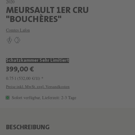
2020
MEURSAULT 1ER CRU
W
"BOUCHÈRES"
E
Comtes Lafon
I
N
M
Schatzkammer Sehr Limitiert
E
399,00 €
U
0.75 l
(532,00 €/1l) *
R
Preise inkl. MwSt. zzgl. Versandkosten
S
Sofort verfügbar, Lieferzeit: 2-3 Tage
A
U
L
T
BESCHREIBUNG