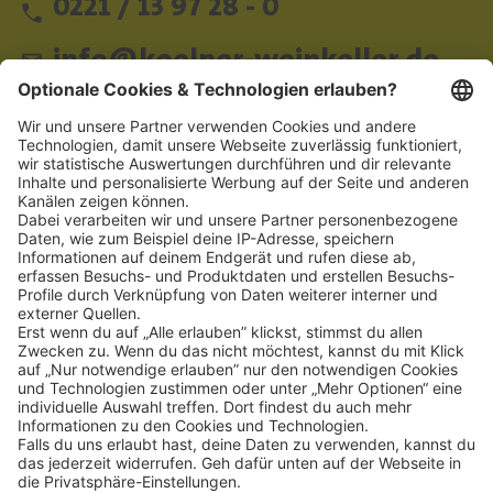
0221 / 13 97 28 - 0
info@koelner-weinkeller.de
Schnellzugriff
ZAHLUNGSMETHODEN
SOCIAL
NEWSLETTER
BESUCHEN SIE UNS
Alle Preise inkl. gesetzl. Mehrwertsteuer zzgl.
Versandkosten
und ggf.