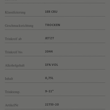
S
"
Klassifizierung
1ER CRU
V
O
Geschmacksrichtung
TROCKEN
N
W
Trinkreif ab
JETZT
E
Trinkreif bis
2044
I
N
Alkoholgehalt
13% VOL
G
U
Inhalt
0,75L
T
C
Trinktemp.
9-11°
O
M
ArtikelNr
22753-20