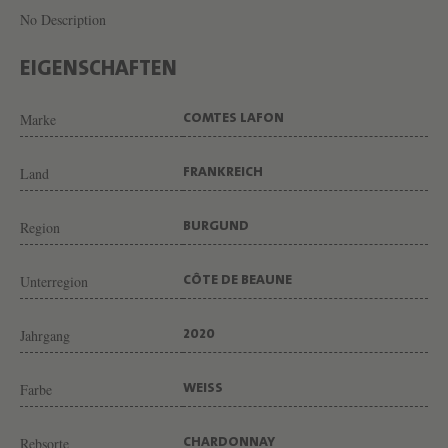
1
No Description
E
R
EIGENSCHAFTEN
C
Marke
COMTES LAFON
R
U
Land
FRANKREICH
"
B
Region
BURGUND
O
U
Unterregion
CÔTE DE BEAUNE
C
H
Jahrgang
2020
È
Farbe
WEISS
R
E
Rebsorte
CHARDONNAY