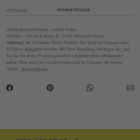
T
GTIN/EAN
4058447912024
E
S
Allergenkennzeichnung:
enthält Sulfite
L
Abfüller:
Clos de la Barre, F- 21190 Meursault France
A
Achtung!
Ab 18 Jahren! Dieses Produkt darf nicht an Personen unter
F
18 Jahren abgegeben werden. Mit Ihrer Bestellung bestätigen Sie, dass
Sie das für dieses Produkt gesetzlich vorgeschriebene Mindestalter
O
haben. Bitte seien Sie verantwortungsvoll im Umgang mit diesem
N
Artikel.
AuszugJuSchG