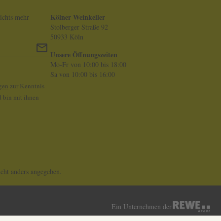
Kölner Weinkeller
ichts mehr
Stolberger Straße 92
50933 Köln
Unsere Öffnungszeiten
Mo-Fr von 10:00 bis 18:00
Sa von 10:00 bis 16:00
gen
zur Kenntnis
 bin mit ihnen
ht anders angegeben.
Ein Unternehmen der