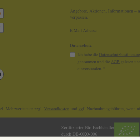
A
Angebote, Aktionen, Informationen – n
G
verpassen.
N
E
Datenschutz
Ich habe die
Datenschutzbestimmun
genommen und die
AGB
gelesen und
einverstanden.
*
tzl. Mehrwertsteuer zzgl.
Versandkosten
und ggf. Nachnahmegebühren, wenn nic
Zertifizierter Bio-Fachhändler
durch DE-ÖKO-006