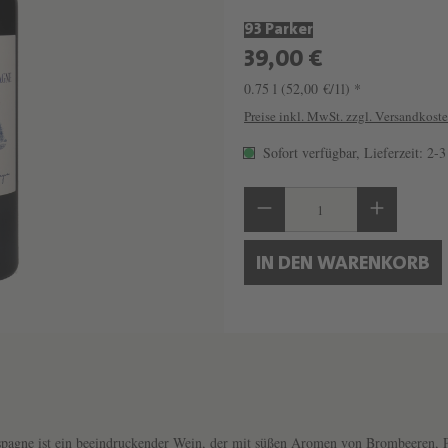
C
93 Parker
H
39,00 €
Â
0.75 l
(52,00 €/1l) *
T
Preise inkl. MwSt. zzgl. Versandkost
E
Sofort verfügbar, Lieferzeit: 2-
A
U
Produkt Anzahl: Gib 
G
R
IN DEN WARENKORB
A
N
D
C
O
R
agne ist ein beeindruckender Wein, der mit süßen Aromen von Brombeeren, P