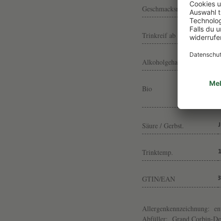
Geschmacksrichtung
Trinkreif ab
Alkoholgehalt
Bio
Säure / Gerbst.
Trinktemp.
GTIN/EAN
Allergenkennzeichnung:
en
Abfüller:
Grand Corbin-Des