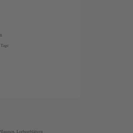
en
3 Tage
den gewünschten Wert ein oder benutze die Sc
flaumen, Lorbeerblättern