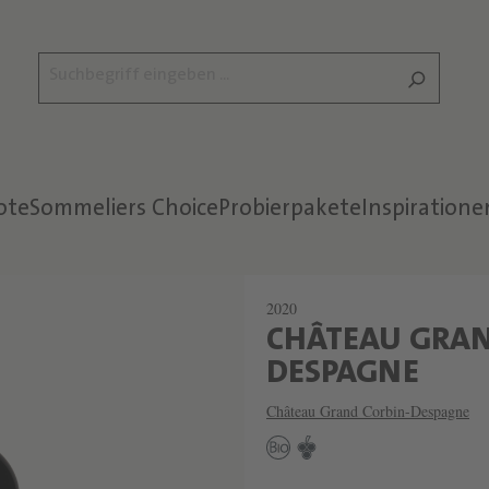
ote
Sommeliers Choice
Probierpakete
Inspiratione
2020
CHÂTEAU GRAN
W
DESPAGNE
E
Château Grand Corbin-Despagne
I
N