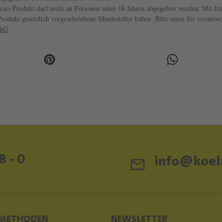
R
ses Produkt darf nicht an Personen unter 18 Jahren abgegeben werden. Mit Ihr
s Produkt gesetzlich vorgeschriebene Mindestalter haben. Bitte seien Sie veran
A
chG
N
D
C
O
R
B
I
N
-
8 - 0
info@koeln
D
E
S
P
METHODEN
NEWSLETTER