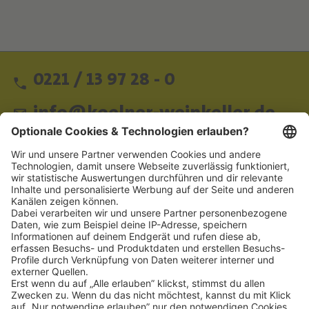
0221 / 13 97 28 - 0
info@koelner-weinkeller.de
Schnellzugriff
ZAHLUNGSMETHODEN
SOCIAL
NEWSLETTER