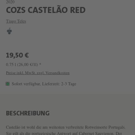
2020
W
COZS CASTELÃO RED
E
Tiago Teles
I
N
C
O
19,50 €
Z
0.75 l
(26,00 €/1l) *
S
Preise inkl. MwSt. zzgl. Versandkosten
C
Sofort verfügbar, Lieferzeit: 2-3 Tage
A
S
T
BESCHREIBUNG
E
L
Castelão ist wohl die am weitesten verbreitete Rotweinsorte Portugals.
Sie gilt als die portugiesische Antwort auf Cabernet Sauvignon. Der