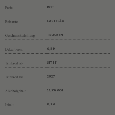
T
Farbe
ROT
I
A
Rebsorte
CASTELÃO
G
O
Geschmacksrichtung
TROCKEN
T
E
Dekantieren
0,5 H
L
E
Trinkreif ab
JETZT
S
Trinkreif bis
2027
Alkoholgehalt
13,5% VOL
Inhalt
0,75L