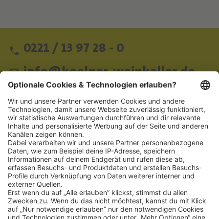
0221 / 13 97 28 - 0
info@koelner-weinkeller.de
Schnellzugriff
ZAHLUNGSMETHODEN
SOCIAL
NEWSLETTER