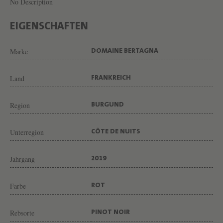
R
No Description
C
EIGENSCHAFTEN
R
U
Marke
DOMAINE BERTAGNA
"
L
Land
FRANKREICH
E
Region
S
BURGUND
C
Unterregion
CÔTE DE NUITS
R
A
Jahrgang
2019
S
"
Farbe
ROT
R
O
Rebsorte
PINOT NOIR