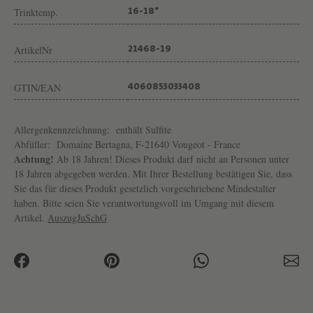
M
Trinktemp.
16-18°
A
I
ArtikelNr
21468-19
N
GTIN/EAN
E
4060853033408
B
Allergenkennzeichnung:
E
enthält Sulfite
Abfüller:
Domaine Bertagna, F-21640 Vougeot - France
R
Achtung!
Ab 18 Jahren! Dieses Produkt darf nicht an Personen unter
T
18 Jahren abgegeben werden. Mit Ihrer Bestellung bestätigen Sie, dass
Sie das für dieses Produkt gesetzlich vorgeschriebene Mindestalter
A
haben. Bitte seien Sie verantwortungsvoll im Umgang mit diesem
G
Artikel.
AuszugJuSchG
N
A