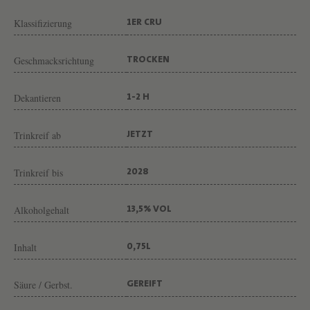
U
Klassifizierung
G
1ER CRU
E
Geschmacksrichtung
TROCKEN
V
O
Dekantieren
1-2 H
N
W
Trinkreif ab
JETZT
E
I
Trinkreif bis
2028
N
Alkoholgehalt
G
13,5% VOL
U
Inhalt
0,75L
T
D
Säure / Gerbst.
GEREIFT
O