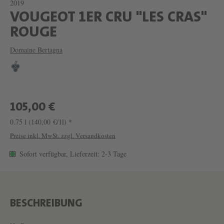
2019
VOUGEOT 1ER CRU "LES CRAS"
W
ROUGE
E
Domaine Bertagna
I
N
V
O
105,00 €
U
0.75 l
(140,00 €/1l) *
G
Preise inkl. MwSt. zzgl. Versandkosten
E
Sofort verfügbar, Lieferzeit: 2-3 Tage
O
T
1
BESCHREIBUNG
E