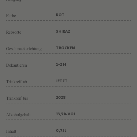
N
E
Farbe
ROT
D
E
Rebsorte
SHIRAZ
T
O
Geschmacksrichtung
TROCKEN
U
Dekantieren
R
1-2 H
N
Trinkreif ab
JETZT
O
N
Trinkreif bis
2028
&
M
Alkoholgehalt
13,5% VOL
.
C
Inhalt
0,75L