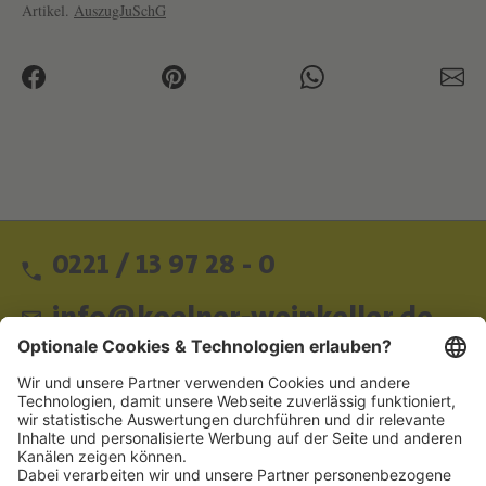
Artikel.
AuszugJuSchG
0221 / 13 97 28 - 0
info@koelner-weinkeller.de
Schnellzugriff
ZAHLUNGSMETHODEN