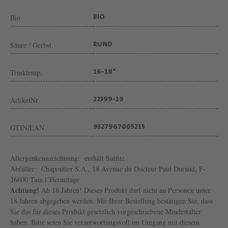
H
Bio
A
BIO
P
Säure / Gerbst.
RUND
O
U
Trinktemp.
16-18°
T
I
ArtikelNr
22399-19
E
R
GTIN/EAN
9327967005215
Allergenkennzeichnung:
enthält Sulfite
Abfüller:
Chapoutier S.A., 18 Avenue du Docteur Paul Durand, F-
26600 Tain l´Hermitage
Achtung!
Ab 18 Jahren! Dieses Produkt darf nicht an Personen unter
18 Jahren abgegeben werden. Mit Ihrer Bestellung bestätigen Sie, dass
Sie das für dieses Produkt gesetzlich vorgeschriebene Mindestalter
haben. Bitte seien Sie verantwortungsvoll im Umgang mit diesem