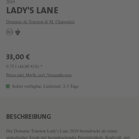
2019
W
LADY'S LANE
E
Domaine de Tournon & M. Chapoutier
I
N
L
A
33,00 €
D
0.75 l
(44,00 €/1l) *
Y
Preise inkl. MwSt. zzgl. Versandkosten
'
Sofort verfügbar, Lieferzeit: 2-3 Tage
S
L
A
BESCHREIBUNG
N
E
Der Domaine Tournon Lady's Lane 2019 beeindruckt als reiner
australischer Syrah mit beeindruckender Persönlichkeit. Kraftvoll, mit