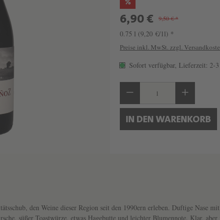
%
6,90 €
9,50 € *
Y
0.75 l
(9,20 €/1l) *
A
Preise inkl. MwSt. zzgl. Versandkost
Sofort verfügbar, Lieferzeit: 2-
Produkt Anzahl: Gib 
Z
IN DEN WARENKORB
V
E
I
itätsschub, den Weine dieser Region seit den 1990ern erleben. Duftige Nase mit 
sche, süßer Toastwürze, etwas Hagebutte und leichter Blumennote. Klar, aber n