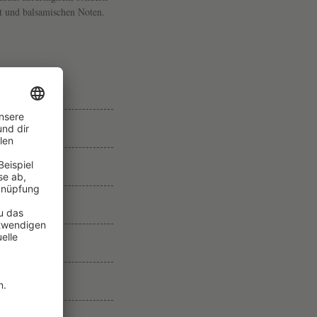
t und balsamischen Noten.
U
O
TERREGION