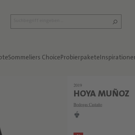
ote
Sommeliers Choice
Probierpakete
Inspiratione
2019
HOYA MUÑOZ
E
Bodegas Castaño
I