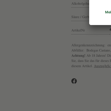
Alkoholgehalt
Säure / Gerbst.
ArtikelNr
Allergenkennzeichnung:
en
Abfüller:
Bodegas Castano
Achtung!
Ab 18 Jahren! Die
Sie, dass Sie das für diese
diesem Artikel.
AuszugJuS