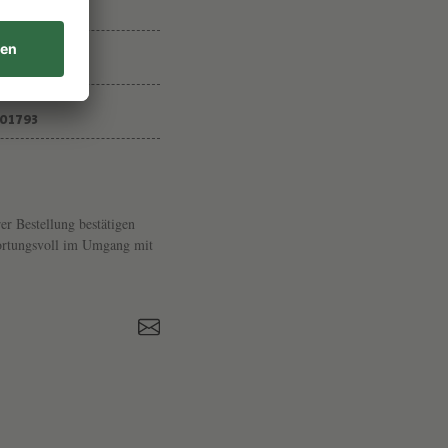
Ñ
O
01793
er Bestellung bestätigen
twortungsvoll im Umgang mit