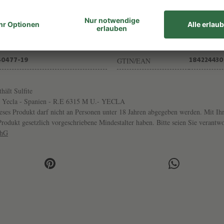
Inhalt
14,5% VOL
0,75L
Trinktemp.
HARMONISCH
15-17°
GTIN/EAN
40477-19
184224430
thält Sulfite
, Yecla - Spanien - R.E 6315 M U.- YECLA
ses Produkt darf nicht an Personen unter 18 Jahren abgegeben werden. Mit Ihr
s Produkt gesetzlich vorgeschriebene Mindestalter haben. Bitte seien Sie veran
chG