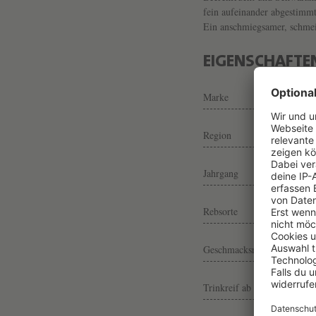
fein aufeinander abgestimm
Ein anschmiegsamer, schmeic
EIGENSCHAFTE
Marke
Region
Jahrgang
Rebsorte
Geschmacksrichtung
Trinkreif ab