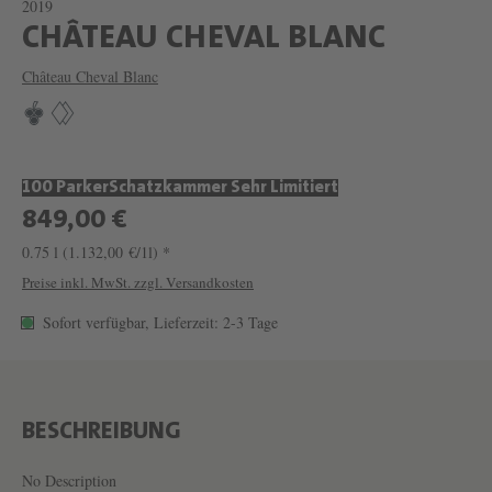
2019
W
CHÂTEAU CHEVAL BLANC
E
Château Cheval Blanc
I
N
C
100 Parker
Schatzkammer Sehr Limitiert
H
849,00 €
Â
0.75 l
(1.132,00 €/1l) *
T
Preise inkl. MwSt. zzgl. Versandkosten
E
Sofort verfügbar, Lieferzeit: 2-3 Tage
A
U
C
H
BESCHREIBUNG
E
No Description