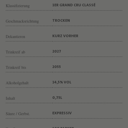
G
Klassifizierung
1ER GRAND CRU CLASSÉ
U
T
Geschmacksrichtung
TROCKEN
C
H
Dekantieren
KURZ VORHER
Â
Trinkreif ab
2027
T
E
Trinkreif bis
2055
A
U
Alkoholgehalt
14,5% VOL
C
H
Inhalt
0,75L
E
V
Säure / Gerbst.
EXPRESSIV
A