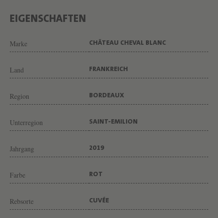
V
A
EIGENSCHAFTEN
L
Marke
CHÂTEAU CHEVAL BLANC
B
L
Land
FRANKREICH
A
N
Region
BORDEAUX
C
V
Unterregion
SAINT-EMILION
O
N
Jahrgang
2019
W
Farbe
ROT
E
I
Rebsorte
CUVÉE
N