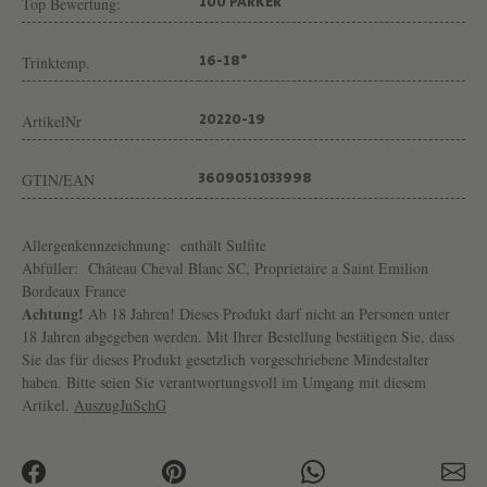
Top Bewertung:
100 PARKER
L
B
Trinktemp.
16-18°
L
A
ArtikelNr
20220-19
N
C
GTIN/EAN
3609051033998
Allergenkennzeichnung:
enthält Sulfite
Abfüller:
Château Cheval Blanc SC, Proprietaire a Saint Emilion
Bordeaux France
Achtung!
Ab 18 Jahren! Dieses Produkt darf nicht an Personen unter
18 Jahren abgegeben werden. Mit Ihrer Bestellung bestätigen Sie, dass
Sie das für dieses Produkt gesetzlich vorgeschriebene Mindestalter
haben. Bitte seien Sie verantwortungsvoll im Umgang mit diesem
Artikel.
AuszugJuSchG