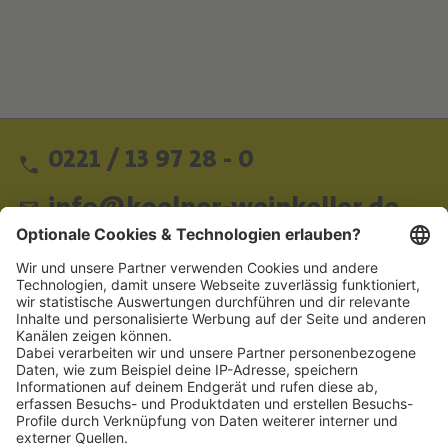
0221 / 13 97 28 - 0
info@koelner-weinkeller.de
Schnellzugriff
ZAHLUNGSMETHODEN
SOCIAL