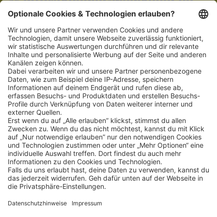
info@koelner-weinkeller.de
Schnellzugriff
ZAHLUNGSMETHODEN
SOCIAL
NEWSLETTER
BESUCHEN SIE UNS
Alle Preise inkl. gesetzl. Mehrwertsteuer zzgl.
Versandkosten
und ggf.
Nachnahmegebühren, wenn nicht anders angegeben.