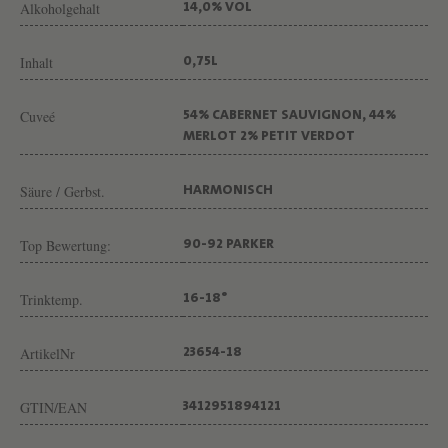
Alkoholgehalt
14,0% VOL
Inhalt
0,75L
Cuveé
54% CABERNET SAUVIGNON, 44%
MERLOT 2% PETIT VERDOT
Säure / Gerbst.
HARMONISCH
Top Bewertung:
90-92 PARKER
Trinktemp.
16-18°
ArtikelNr
23654-18
GTIN/EAN
3412951894121