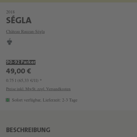
2018
W
SÉGLA
E
Château Rauzan-Ségla
I
N
S
90-92 Parker
É
49,00 €
G
0.75 l
(65,33 €/1l) *
L
Preise inkl. MwSt. zzgl. Versandkosten
A
Sofort verfügbar, Lieferzeit: 2-3 Tage
V
O
N
W
BESCHREIBUNG