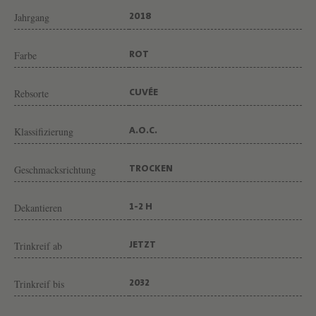
U
Jahrgang
2018
Z
A
Farbe
ROT
N
-
Rebsorte
CUVÉE
S
Klassifizierung
É
A.O.C.
G
Geschmacksrichtung
TROCKEN
L
A
Dekantieren
1-2 H
Trinkreif ab
JETZT
Trinkreif bis
2032