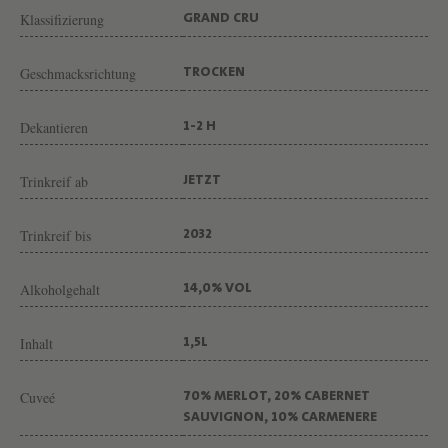
N
Klassifizierung
GRAND CRU
G
U
Geschmacksrichtung
TROCKEN
T
C
Dekantieren
1-2 H
H
Trinkreif ab
JETZT
Â
T
Trinkreif bis
2032
E
A
Alkoholgehalt
14,0% VOL
U
F
Inhalt
1,5L
O
N
Cuveé
70% MERLOT, 20% CABERNET
SAUVIGNON, 10% CARMENERE
B