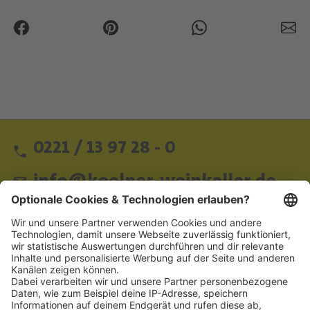
0221 / 13 97 28 - 0
info@koelner-weinkeller.de
Schnellzugriff
ZAHLUNGSMETHODEN