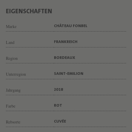
B
E
EIGENSCHAFTEN
L
Marke
CHÂTEAU FONBEL
M
A
Land
FRANKREICH
G
N
Region
BORDEAUX
U
M
Unterregion
SAINT-EMILION
V
O
Jahrgang
2018
N
Farbe
ROT
W
E
Rebsorte
CUVÉE
I