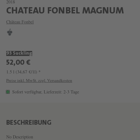
2018
W
CHATEAU FONBEL MAGNUM
E
Château Fonbel
I
N
C
93 Suckling
H
52,00 €
A
1.5 l
(34,67 €/1l) *
T
Preise inkl. MwSt. zzgl. Versandkosten
E
Sofort verfügbar, Lieferzeit: 2-3 Tage
A
U
F
O
BESCHREIBUNG
N
No Description