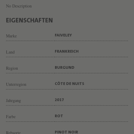
B
No Description
E
R
EIGENSCHAFTEN
T
Marke
I
FAIVELEY
N
Land
FRANKREICH
G
R
Region
BURGUND
A
N
Unterregion
CÔTE DE NUITS
D
C
Jahrgang
2017
R
Farbe
U
ROT
V
Rebsorte
PINOT NOIR