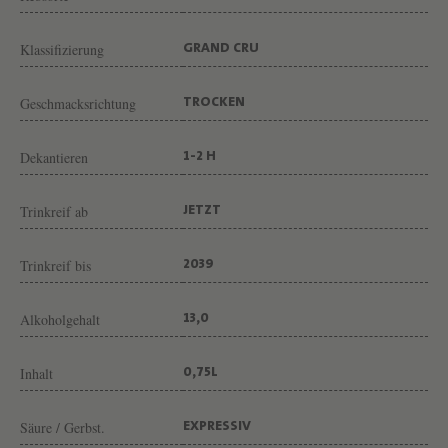
O
N
Klassifizierung
GRAND CRU
W
E
Geschmacksrichtung
TROCKEN
I
N
Dekantieren
1-2 H
G
Trinkreif ab
U
JETZT
T
Trinkreif bis
2039
F
A
Alkoholgehalt
13,0
I
V
Inhalt
0,75L
E
L
Säure / Gerbst.
EXPRESSIV