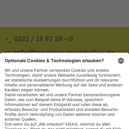
0221 / 13 97 28 - 0
info@koelner-weinkeller.de
Schnellzugriff
ZAHLUNGSMETHODEN
SOCIAL
NEWSLETTER