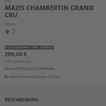
2017
MAZIS CHAMBERTIN GRAND
W
CRU
E
Faiveley
I
N
M
Schatzkammer Sehr Limitiert
A
299,00 €
Z
0.75 l
(398,67 €/1l) *
I
Preise inkl. MwSt. zzgl. Versandkosten
S
Sofort verfügbar, Lieferzeit: 2-3 Tage
C
H
A
M
BESCHREIBUNG