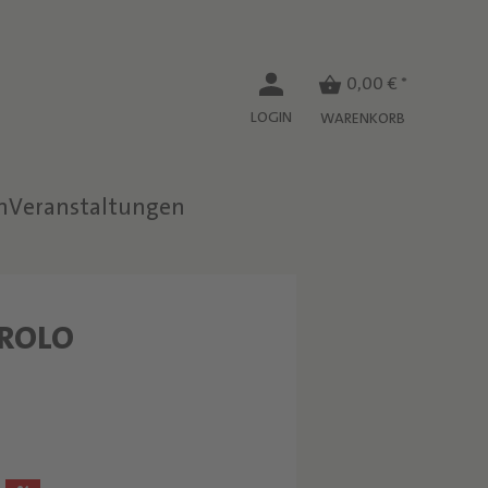
0,00 € *
LOGIN
WARENKORB
n
Veranstaltungen
W
AROLO
E
I
N
"