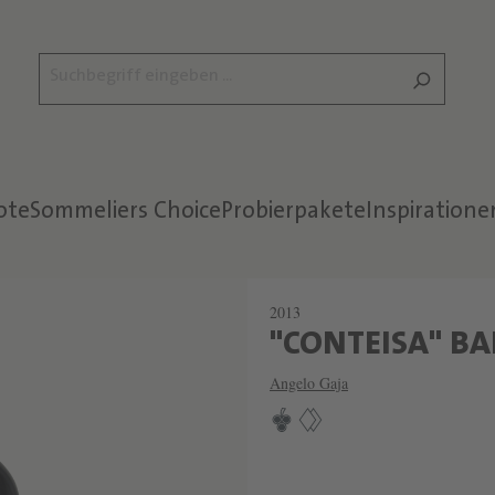
ote
Sommeliers Choice
Probierpakete
Inspiratione
2013
"CONTEISA" B
Angelo Gaja