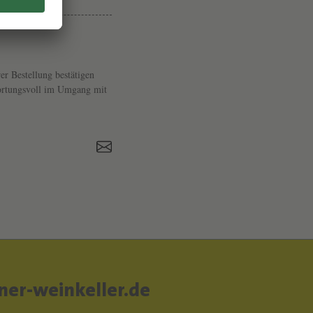
O
G
A
J
er Bestellung bestätigen
twortungsvoll im Umgang mit
A
er-weinkeller.de