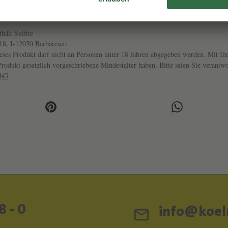
GTIN/EAN
30131-13
30131132
thält Sulfite
 18, I-12050 Barbaresco
ses Produkt darf nicht an Personen unter 18 Jahren abgegeben werden. Mit Ihr
s Produkt gesetzlich vorgeschriebene Mindestalter haben. Bitte seien Sie veran
chG
8 - 0
info@koeln