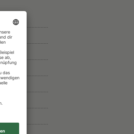
V
O
N
W
E
I
N
G
U
T
A
N
G
E
L