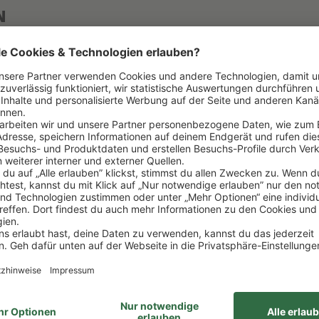
N
Land
ANGELO GAJA
ITALIEN
Unterregion
PIEMONT
BAROLO
Farbe
2013
ROT
Klassifizierung
NEBBIOLO
D.O.C.
Trinkreif ab
TROCKEN
JETZT
Alkoholgehalt
2042
14% VOL
Trinktemp.
0,75L
16°