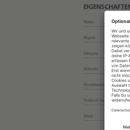
EIGENSCHAFTE
Marke
Region
Jahrgang
Rebsorte
Geschmacksrichtung
Trinkreif bis
Inhalt