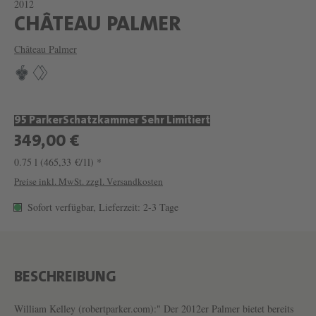
2012
W
CHÂTEAU PALMER
E
Château Palmer
I
N
C
95 Parker
Schatzkammer Sehr Limitiert
H
349,00 €
Â
0.75 l
(465,33 €/1l) *
T
Preise inkl. MwSt. zzgl. Versandkosten
E
Sofort verfügbar, Lieferzeit: 2-3 Tage
A
U
P
A
BESCHREIBUNG
L
William Kelley (robertparker.com):" Der 2012er Palmer bietet bereits