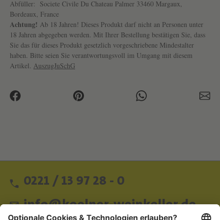
Abfüller:
Societe Civile Du Chateau Palmer 33460 Margaux,
Bordeaux, France
Achtung!
Ab 18 Jahren! Dieses Produkt darf nicht an Personen unter
18 Jahren abgegeben werden. Mit Ihrer Bestellung bestätigen Sie, dass
Sie das für dieses Produkt gesetzlich vorgeschriebene Mindestalter
haben. Bitte seien Sie verantwortungsvoll im Umgang mit diesem
Artikel.
AuszugJuSchG
0221 / 13 97 28 - 0
info@koelner-weinkeller.de