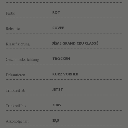
Â
T
Farbe
ROT
E
A
Rebsorte
CUVÉE
U
Klassifizierung
P
3ÈME GRAND CRU CLASSÉ
A
Geschmacksrichtung
TROCKEN
L
M
Dekantieren
KURZ VORHER
E
R
Trinkreif ab
JETZT
Trinkreif bis
2045
Alkoholgehalt
13,5