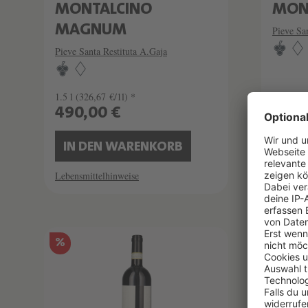
MONTALCINO
MON
MAGNUM
Pieve Sa
Pieve Santa Restituta A.Gaja
1.5 l
(326,67 €/1l) *
0.75 l
(2
490,00 €
199,
IN DEN WARENKORB
IN 
Lebensmittelhinweise
Lebensmi
SCHATZKAMMER
%
LIMITIERT