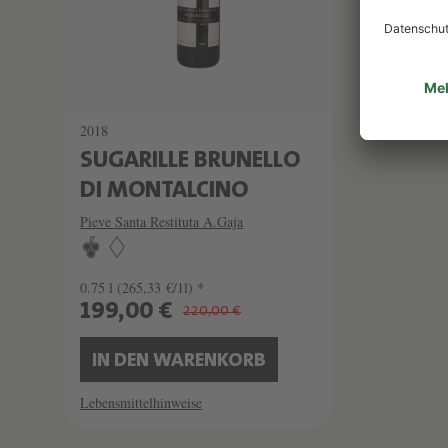
2018
SUGARILLE BRUNELLO
DI MONTALCINO
Pieve Santa Restituta A.Gaja
0.75 l
(265,33 €/1l) *
199,00 €
220,00 €
IN DEN WARENKORB
Lebensmittelhinweise