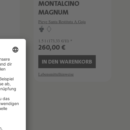
MONTALCINO
MAGNUM
Pieve Santa Restituta A.Gaja
1.5 l
(173,33 €/1l) *
260,00 €
B
IN DEN WARENKORB
Lebensmittelhinweise