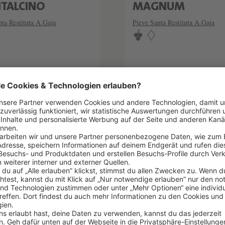
TALCINO
MAGNUM
nta Restituta A.Gaja
Pieve Santa Restituta A.Gaja
65,33 €/1l) *
1.5 l
(363,33 €/1l) *
00 €
545,00 €
DEN WARENKORB
IN DEN WARENKOR
ttelhinweise
Lebensmittelhinweise