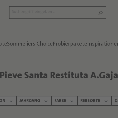
ote
Sommeliers Choice
Probierpakete
Inspiratione
Pieve Santa Restituta A.Gaj
ION
JAHRGANG
FARBE
REBSORTE
G